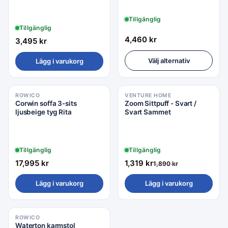
Tillgänglig
Tillgänglig
4,460
kr
3,495
kr
Välj alternativ
Lägg i varukorg
ROWICO
VENTURE HOME
Rea −30%
Corwin soffa 3-sits
Zoom Sittpuff - Svart /
ljusbeige tyg Rita
Svart Sammet
Tillgänglig
Tillgänglig
17,995
kr
1,319
kr
1,890
kr
Lägg i varukorg
Lägg i varukorg
ROWICO
Waterton karmstol