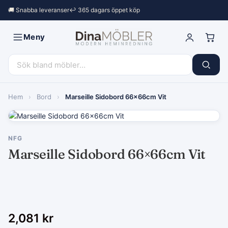
🚚 Snabba leveranser
↩︎ 365 dagars öppet köp
Meny
Hem
›
Bord
›
Marseille Sidobord 66×66cm Vit
NFG
Marseille Sidobord 66×66cm Vit
2,081
kr