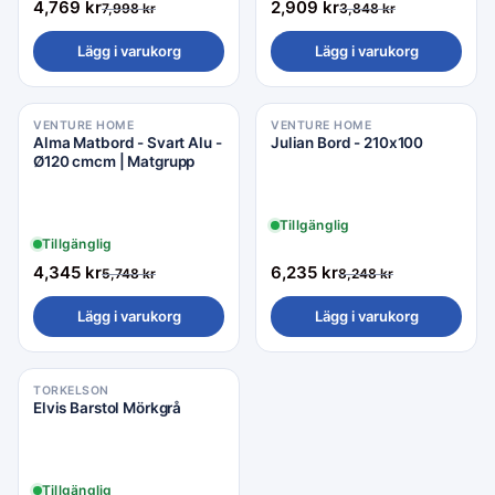
4,769
kr
2,909
kr
7,998
kr
3,848
kr
Lägg i varukorg
Lägg i varukorg
VENTURE HOME
VENTURE HOME
Rea −24%
Rea −24%
Alma Matbord - Svart Alu -
Julian Bord - 210x100
Ø120 cmcm | Matgrupp
Tillgänglig
Tillgänglig
4,345
kr
6,235
kr
5,748
kr
8,248
kr
Lägg i varukorg
Lägg i varukorg
TORKELSON
Elvis Barstol Mörkgrå
Tillgänglig