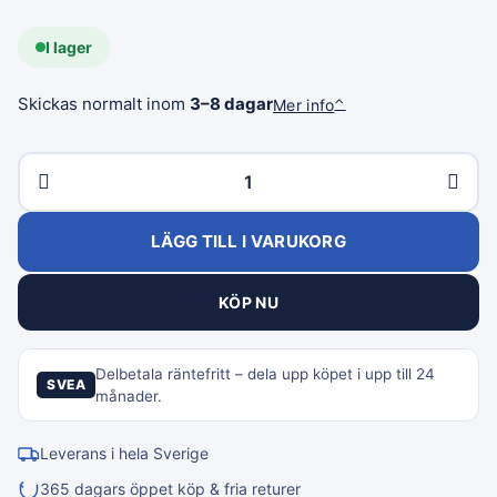
I lager
Skickas normalt inom
3–8 dagar
Mer info
⌃
LÄGG TILL I VARUKORG
KÖP NU
Delbetala räntefritt – dela upp köpet i upp till 24
SVEA
månader.
Leverans i hela Sverige
365 dagars öppet köp & fria returer