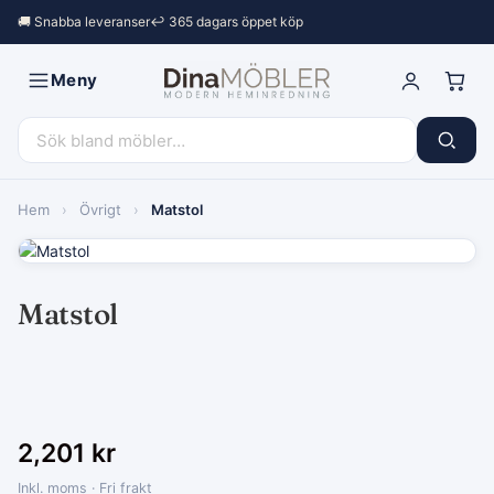
🚚 Snabba leveranser
↩︎ 365 dagars öppet köp
Meny
Hem
›
Övrigt
›
Matstol
Matstol
2,201
kr
Inkl. moms · Fri frakt