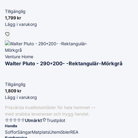
Tillgänglig
1,799
kr
Lägg i varukorg
Venture Home
Walter Pluto - 290*200- -Rektangulär-Mörkgrå
Tillgänglig
1,809
kr
Lägg i varukorg
Prisvärda kvalitetsmöbler för hela hemmet —
med snabba leveranser och trygg handel.
Utmärkt
Trustpilot
Handla
Soffor
Sängar
Matplats
Utemöbler
REA
Kundservice