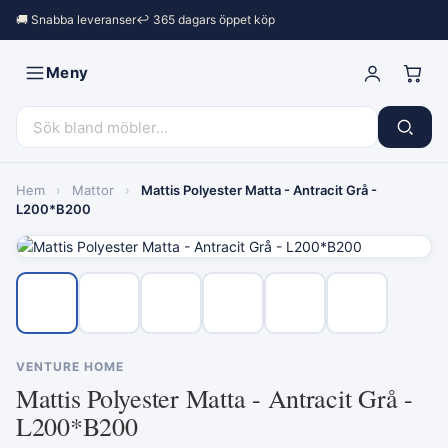
🚚 Snabba leveranser
↩︎ 365 dagars öppet köp
Meny
Hem
›
Mattor
›
Mattis Polyester Matta - Antracit Grå -
L200*B200
VENTURE HOME
Mattis Polyester Matta - Antracit Grå -
L200*B200