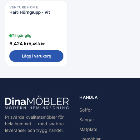
VENTURE HOME
Rea −24%
Haiti Hörngrupp - Vit
Tillgänglig
6,424
kr
8,498
kr
Lägg i varukorg
HANDLA
Soffor
Prisvärda kvalitetsmöbler för
Sängar
hela hemmet — med snabba
Matplats
leveranser och trygg handel.
Utemöbler