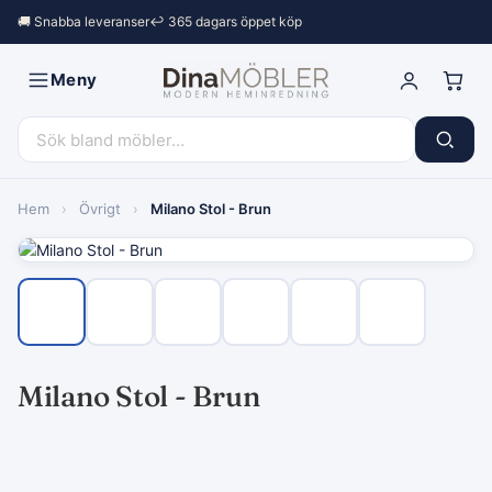
🚚 Snabba leveranser
↩︎ 365 dagars öppet köp
Meny
Hem
›
Övrigt
›
Milano Stol - Brun
Milano Stol - Brun