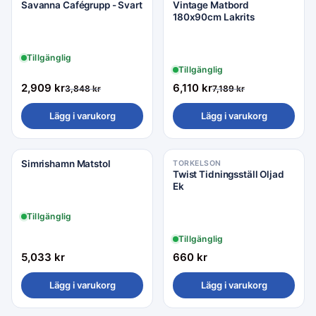
Savanna Cafégrupp - Svart
Vintage Matbord
180x90cm Lakrits
Tillgänglig
Tillgänglig
2,909
kr
6,110
kr
3,848
kr
7,189
kr
Lägg i varukorg
Lägg i varukorg
Simrishamn Matstol
TORKELSON
Twist Tidningsställ Oljad
Ek
Tillgänglig
Tillgänglig
5,033
kr
660
kr
Lägg i varukorg
Lägg i varukorg