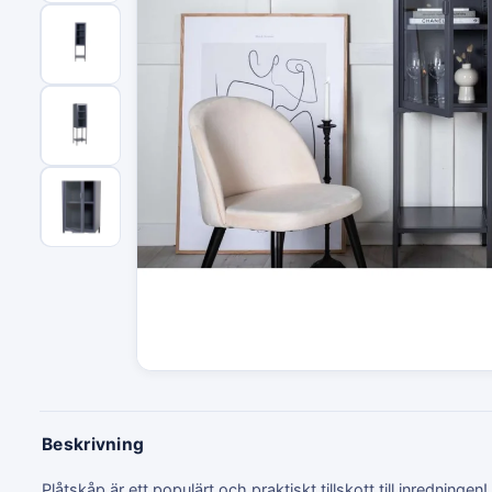
Beskrivning
Plåtskåp är ett populärt och praktiskt tillskott till inredningen