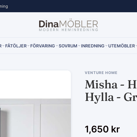
lning
R
FÅTÖLJER
FÖRVARING
SOVRUM
INREDNING
UTEMÖBLER
VENTURE HOME
Misha - 
Hylla - G
1,650
kr