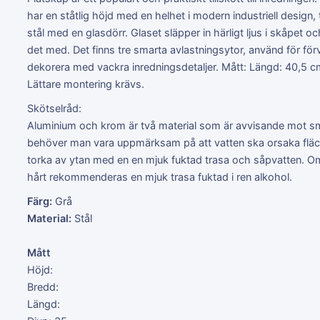
har en ståtlig höjd med en helhet i modern industriell design, t
stål med en glasdörr. Glaset släpper in härligt ljus i skåpet och
det med. Det finns tre smarta avlastningsytor, använd för förv
dekorera med vackra inredningsdetaljer. Mått: Längd: 40,5 c
Lättare montering krävs.
Skötselråd:
Aluminium och krom är två material som är avvisande mot s
behöver man vara uppmärksam på att vatten ska orsaka fläckar
torka av ytan med en en mjuk fuktad trasa och såpvatten. Om f
hårt rekommenderas en mjuk trasa fuktad i ren alkohol.
Färg:
Grå
Material:
Stål
Mått
Höjd:
Bredd:
Längd: