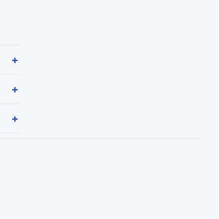
+
+
+