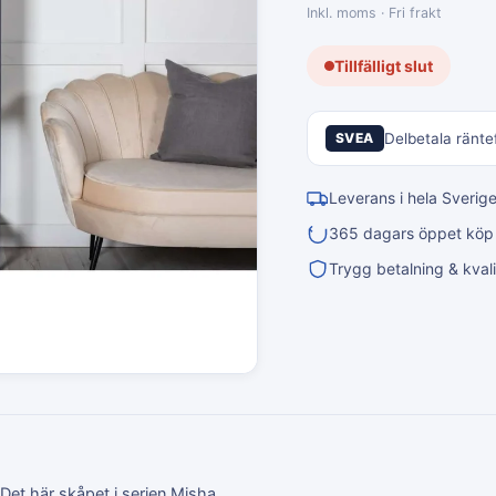
Inkl. moms · Fri frakt
Tillfälligt slut
SVEA
Delbetala räntef
Leverans i hela Sverig
365 dagars öppet köp &
Trygg betalning & kvali
! Det här skåpet i serien Misha