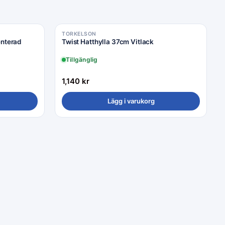
TORKELSON
enterad
Twist Hatthylla 37cm Vitlack
Tillgänglig
1,140
kr
Lägg i varukorg