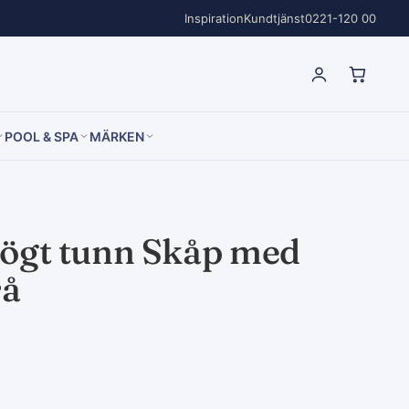
Inspiration
Kundtjänst
0221-120 00
POOL & SPA
MÄRKEN
Högt tunn Skåp med
rå