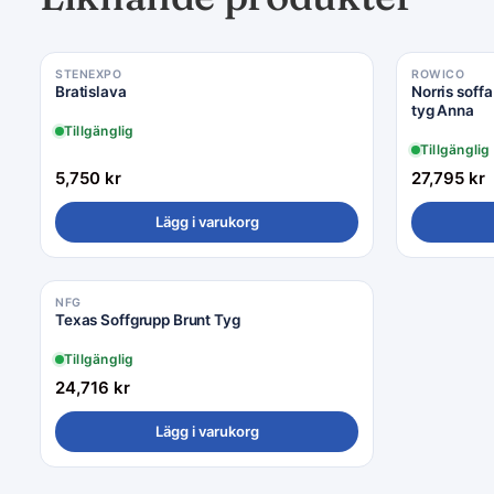
STENEXPO
ROWICO
Bratislava
Norris soff
tyg Anna
Tillgänglig
Tillgänglig
5,750
kr
27,795
kr
Lägg i varukorg
NFG
Texas Soffgrupp Brunt Tyg
Tillgänglig
24,716
kr
Lägg i varukorg