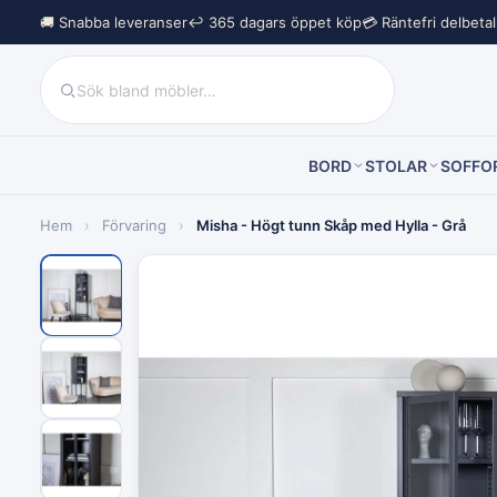
🚚 Snabba leveranser
↩︎ 365 dagars öppet köp
💳 Räntefri delbeta
BORD
STOLAR
SOFFO
Hem
›
Förvaring
›
Misha - Högt tunn Skåp med Hylla - Grå