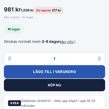
981
kr
1,298
kr
Du sparar
317
kr
Inkl. moms · Fri frakt
I lager
Skickas normalt inom
3–8 dagar
Mer info
⌃
LÄGG TILL I VARUKORG
KÖP NU
Delbetala räntefritt – dela upp köpet i upp till 24
SVEA
månader.