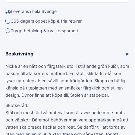
Leverans i hela Sverige
365 dagars öppet köp & fria returer
Trygg betalning & kvalitetsgaranti
+
Beskrivning
Nicke är en nätt och färgstark stol i strålande grön kulör, som
passar till alla sorters matbord. En stol i slitstarkt stål som
lyser upp uteplatsen såväl som trädgården. Skapa en härlig
känsla på uteplatsen med en smäcker färgklick och stilren
design. Dynor finns att köpa till. Stolen är stapelbar.
Skötselråd:
Stål och mesh är två material som är avvisande mot smuts
och vätskor. Däremot behöver man vara uppmärksam på att
vatten ska orsaka fläckar och rost. Se därför till att torka av
ytan med en en mjuk fuktad trasa och såpvatten, för att