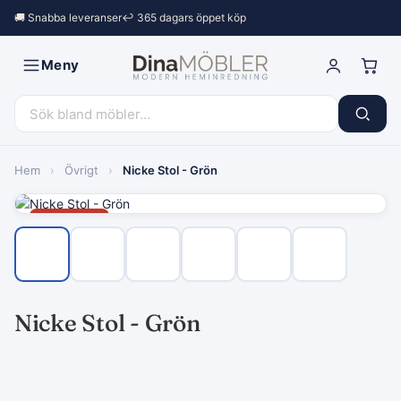
🚚 Snabba leveranser
↩︎ 365 dagars öppet köp
Meny
Hem
›
Övrigt
›
Nicke Stol - Grön
Rea −24%
Nicke Stol - Grön