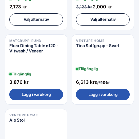
2,123
kr
2,000
kr
3,123
kr
Välj alternativ
Välj alternativ
MATGRUPP-RUND
VENTURE HOME
Rea −24%
Flora Dining Table ø120 -
Tina Soffgrupp - Svart
Vitwash / Veneer
Tillgänglig
Tillgänglig
3,876
kr
6,613
kr
8,748
kr
Lägg i varukorg
Lägg i varukorg
VENTURE HOME
Rea −24%
Alo Stol