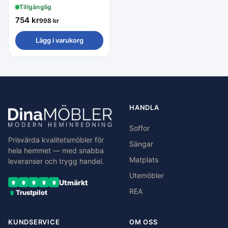
Tillgänglig
754
kr
998
kr
Lägg i varukorg
HANDLA
Soffor
Prisvärda kvalitetsmöbler för
Sängar
hela hemmet — med snabba
Matplats
leveranser och trygg handel.
Utemöbler
Utmärkt
REA
Trustpilot
KUNDSERVICE
OM OSS