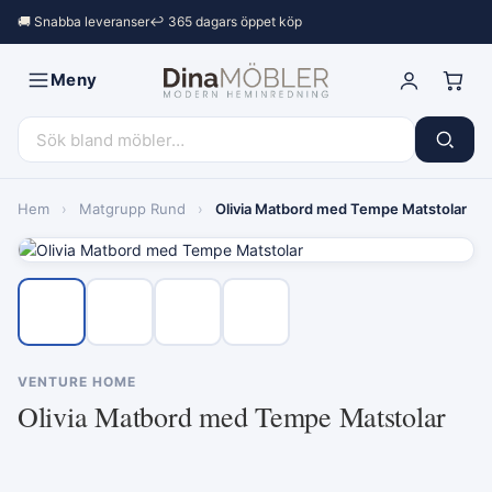
🚚 Snabba leveranser
↩︎ 365 dagars öppet köp
Meny
Hem
›
Matgrupp Rund
›
Olivia Matbord med Tempe Matstolar
VENTURE HOME
Olivia Matbord med Tempe Matstolar