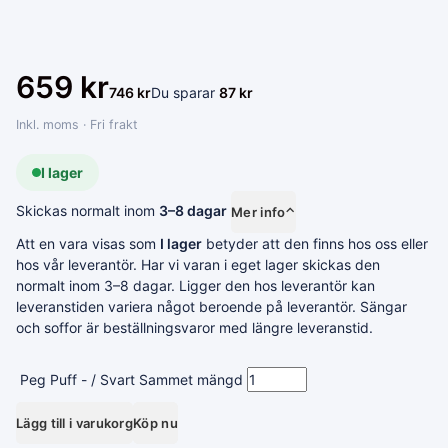
659
kr
746
kr
Du sparar
87
kr
Inkl. moms · Fri frakt
I lager
Skickas normalt inom
3–8 dagar
Mer info
⌃
Att en vara visas som
I lager
betyder att den finns hos oss eller
hos vår leverantör. Har vi varan i eget lager skickas den
normalt inom 3–8 dagar. Ligger den hos leverantör kan
leveranstiden variera något beroende på leverantör. Sängar
och soffor är beställningsvaror med längre leveranstid.
Peg Puff - / Svart Sammet mängd
Lägg till i varukorg
Köp nu