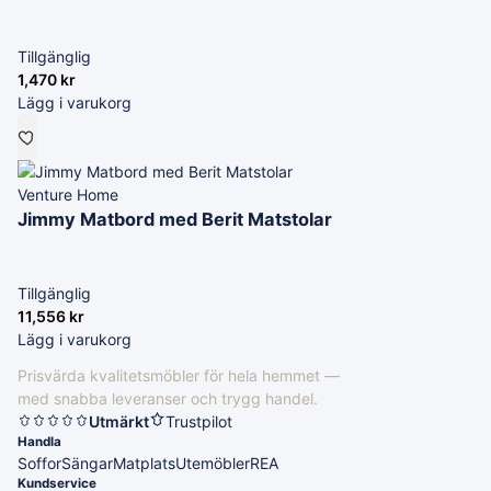
Tillgänglig
1,470
kr
Lägg i varukorg
Venture Home
Jimmy Matbord med Berit Matstolar
Tillgänglig
11,556
kr
Lägg i varukorg
Prisvärda kvalitetsmöbler för hela hemmet —
med snabba leveranser och trygg handel.
Utmärkt
Trustpilot
Handla
Soffor
Sängar
Matplats
Utemöbler
REA
Kundservice