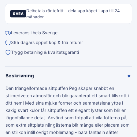
Delbetala räntefritt – dela upp köpet i upp till 24
SVEA
månader.
Leverans i hela Sverige
365 dagars öppet köp & fria returer
Trygg betalning & kvalitetsgaranti
+
Beskrivning
Den triangelformade sittpuffen Peg skapar snabbt en
stilmedveten atmosfär och blir garanterat ett smart tillskott i
ditt hem! Med sina mjuka former och sammetslena yttre i
kaxig svart kulör får sittpuffen ett elegant lyster som blir en
iögonfallande detalj. Använd som fotpall att vila fötterna på,
som extra sittplats när gästerna blir många eller placera som
en stilikon intill övrigt möblemang - bara fantasin sätter