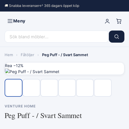
🚚 Snabba leveranser
↩︎ 365 dagars öppet köp
Meny
Hem
›
Fåtöljer
›
Peg Puff - / Svart Sammet
Rea −12%
VENTURE HOME
Peg Puff - / Svart Sammet