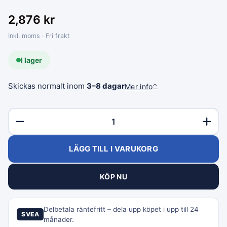
2,876
kr
Inkl. moms · Fri frakt
I lager
Skickas normalt inom
3–8 dagar
Mer info
⌃
LÄGG TILL I VARUKORG
KÖP NU
Delbetala räntefritt – dela upp köpet i upp till 24
SVEA
månader.