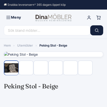
🚚 Snabba leveranser
↩︎ 365 dagars öppet köp
Meny
Hem
›
Utemöbler
›
Peking Stol - Beige
Peking Stol - Beige