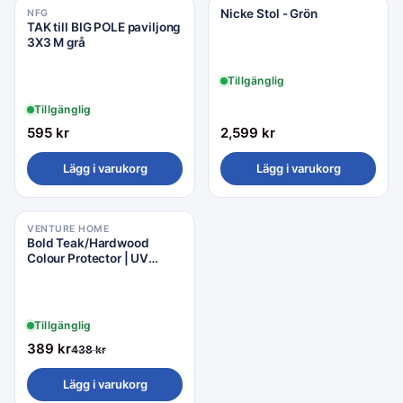
Nicke Stol - Grön
NFG
TAK till BIG POLE paviljong
3X3 M grå
Tillgänglig
Tillgänglig
595
kr
2,599
kr
Lägg i varukorg
Lägg i varukorg
VENTURE HOME
Rea −11%
Bold Teak/Hardwood
Colour Protector | UV
Blocker - 750ml /
Tillgänglig
389
kr
438
kr
Lägg i varukorg