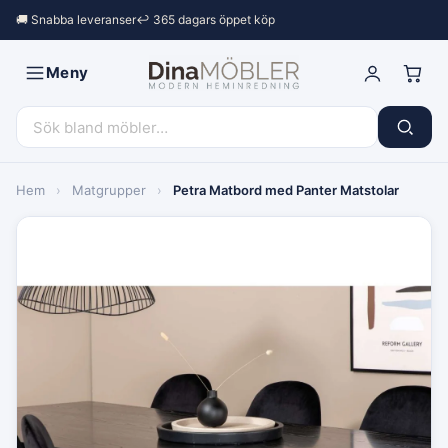
🚚 Snabba leveranser
↩︎ 365 dagars öppet köp
Meny
Hem
›
Matgrupper
›
Petra Matbord med Panter Matstolar