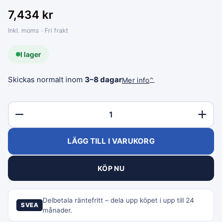
7,434
kr
Inkl. moms · Fri frakt
I lager
Skickas normalt inom
3–8 dagar
Mer info
⌃
LÄGG TILL I VARUKORG
KÖP NU
Delbetala räntefritt – dela upp köpet i upp till 24
SVEA
månader.