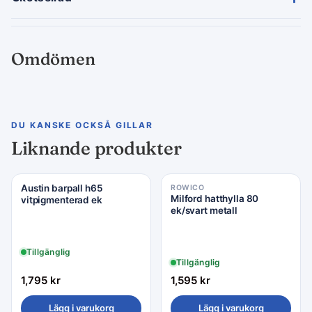
Omdömen
DU KANSKE OCKSÅ GILLAR
Liknande produkter
Austin barpall h65
ROWICO
Milford hatthylla 80
vitpigmenterad ek
ek/svart metall
Tillgänglig
Tillgänglig
1,795
kr
1,595
kr
Lägg i varukorg
Lägg i varukorg