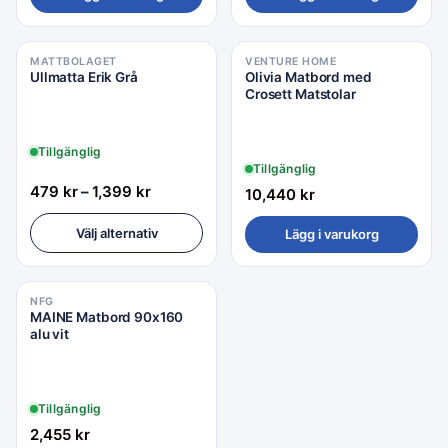
MATTBOLAGET
VENTURE HOME
Ullmatta Erik Grå
Olivia Matbord med
Crosett Matstolar
Tillgänglig
Tillgänglig
479
kr
–
1,399
kr
10,440
kr
Välj alternativ
Lägg i varukorg
NFG
MAINE Matbord 90x160
alu vit
Tillgänglig
2,455
kr