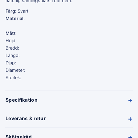
naturlig samlingsplats i ditt hem.
Färg:
Svart
Material:
Mått
Höjd:
Bredd:
Längd:
Djup:
Diameter:
Storlek:
+
Specifikation
+
Leverans & retur
+
Skötselråd