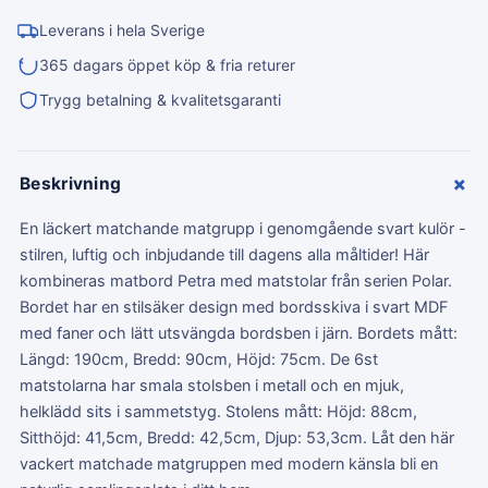
Leverans i hela Sverige
365 dagars öppet köp & fria returer
Trygg betalning & kvalitetsgaranti
+
Beskrivning
En läckert matchande matgrupp i genomgående svart kulör -
stilren, luftig och inbjudande till dagens alla måltider! Här
kombineras matbord Petra med matstolar från serien Polar.
Bordet har en stilsäker design med bordsskiva i svart MDF
med faner och lätt utsvängda bordsben i järn. Bordets mått:
Längd: 190cm, Bredd: 90cm, Höjd: 75cm. De 6st
matstolarna har smala stolsben i metall och en mjuk,
helklädd sits i sammetstyg. Stolens mått: Höjd: 88cm,
Sitthöjd: 41,5cm, Bredd: 42,5cm, Djup: 53,3cm. Låt den här
vackert matchade matgruppen med modern känsla bli en