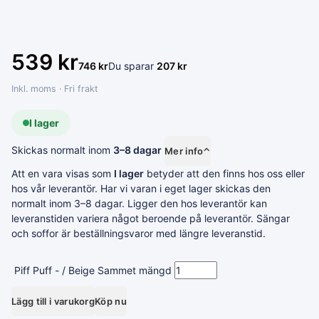
539
kr
746
kr
Du sparar
207
kr
Inkl. moms · Fri frakt
I lager
Skickas normalt inom
3–8 dagar
Mer info
⌃
Att en vara visas som
I lager
betyder att den finns hos oss eller
hos vår leverantör. Har vi varan i eget lager skickas den
normalt inom 3–8 dagar. Ligger den hos leverantör kan
leveranstiden variera något beroende på leverantör. Sängar
och soffor är beställningsvaror med längre leveranstid.
Piff Puff - / Beige Sammet mängd
Lägg till i varukorg
Köp nu