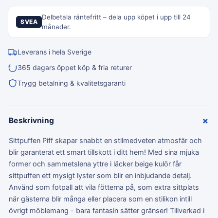
Delbetala räntefritt – dela upp köpet i upp till 24
SVEA
månader.
Leverans i hela Sverige
365 dagars öppet köp & fria returer
Trygg betalning & kvalitetsgaranti
+
Beskrivning
Sittpuffen Piff skapar snabbt en stilmedveten atmosfär och
blir garanterat ett smart tillskott i ditt hem! Med sina mjuka
former och sammetslena yttre i läcker beige kulör får
sittpuffen ett mysigt lyster som blir en inbjudande detalj.
Använd som fotpall att vila fötterna på, som extra sittplats
när gästerna blir många eller placera som en stilikon intill
övrigt möblemang - bara fantasin sätter gränser! Tillverkad i