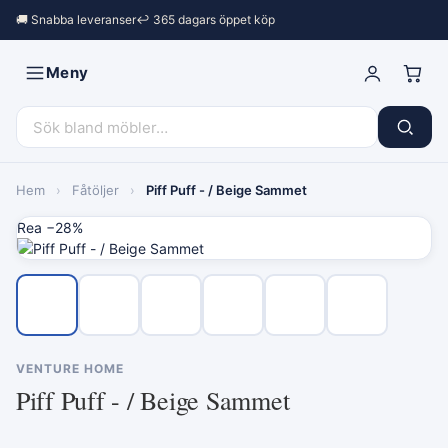
🚚 Snabba leveranser
↩︎ 365 dagars öppet köp
Meny
Hem
›
Fåtöljer
›
Piff Puff - / Beige Sammet
Rea −28%
VENTURE HOME
Piff Puff - / Beige Sammet