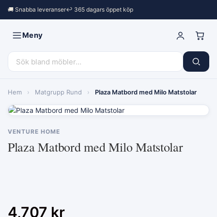
🚚 Snabba leveranser
↩︎ 365 dagars öppet köp
Meny
Hem
›
Matgrupp Rund
›
Plaza Matbord med Milo Matstolar
VENTURE HOME
Plaza Matbord med Milo Matstolar
4,707
kr