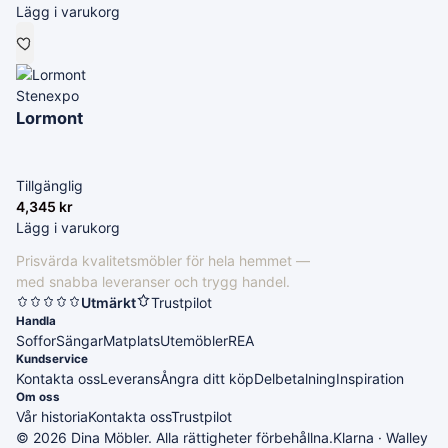
Lägg i varukorg
Stenexpo
Lormont
Tillgänglig
4,345
kr
Lägg i varukorg
Prisvärda kvalitetsmöbler för hela hemmet —
med snabba leveranser och trygg handel.
Utmärkt
Trustpilot
Handla
Soffor
Sängar
Matplats
Utemöbler
REA
Kundservice
Kontakta oss
Leverans
Ångra ditt köp
Delbetalning
Inspiration
Om oss
Vår historia
Kontakta oss
Trustpilot
© 2026 Dina Möbler. Alla rättigheter förbehållna.
Klarna · Walley