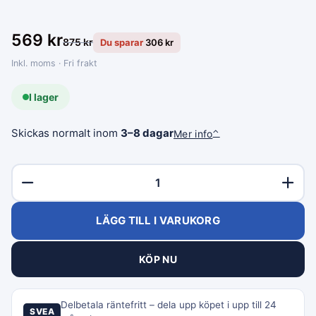
569
kr
875
kr
Du sparar
306
kr
Inkl. moms · Fri frakt
I lager
Skickas normalt inom
3–8 dagar
Mer info
⌃
LÄGG TILL I VARUKORG
KÖP NU
Delbetala räntefritt – dela upp köpet i upp till 24
SVEA