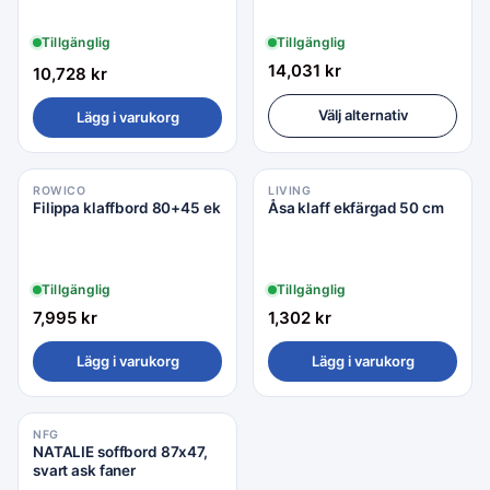
Tillgänglig
Tillgänglig
14,031
kr
10,728
kr
Välj alternativ
Lägg i varukorg
ROWICO
LIVING
Filippa klaffbord 80+45 ek
Åsa klaff ekfärgad 50 cm
Tillgänglig
Tillgänglig
7,995
kr
1,302
kr
Lägg i varukorg
Lägg i varukorg
NFG
NATALIE soffbord 87x47,
svart ask faner