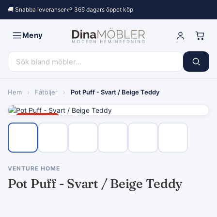
🚚 Snabba leveranser
↩︎ 365 dagars öppet köp
Meny
Hem
›
Fåtöljer
›
Pot Puff - Svart / Beige Teddy
Rea −35%
VENTURE HOME
Pot Puff - Svart / Beige Teddy