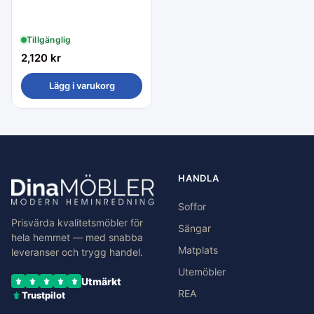
Tillgänglig
2,120
kr
Lägg i varukorg
HANDLA
Soffor
Prisvärda kvalitetsmöbler för
Sängar
hela hemmet — med snabba
Matplats
leveranser och trygg handel.
Utemöbler
Utmärkt
REA
Trustpilot