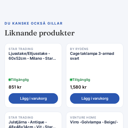
DU KANSKE OCKSÅ GILLAR
Liknande produkter
STAR TRADING
BY RYDÉNS
Ljusstake/Elljusstake -
Cage taklampa 3-armad
60x52cm - Milano - Star
svart
trading
Tillgänglig
Tillgänglig
851
kr
1,580
kr
Lägg i varukorg
Lägg i varukorg
STAR TRADING
VENTURE HOME
Julstjärna - Antique -
Virro -Golvlampa - Beige/-
48x48x14cm - Vit - Star