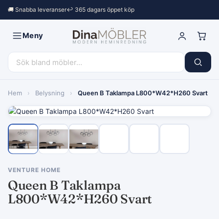
🚚 Snabba leveranser
↩︎ 365 dagars öppet köp
Meny
Hem
›
Belysning
›
Queen B Taklampa L800*W42*H260 Svart
VENTURE HOME
Queen B Taklampa
L800*W42*H260 Svart