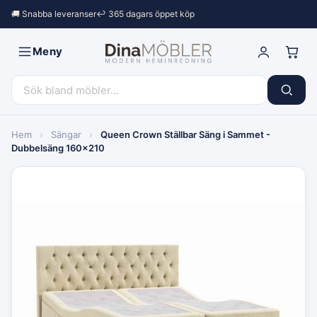
🚚 Snabba leveranser
↩︎ 365 dagars öppet köp
Meny
Hem
›
Sängar
›
Queen Crown Ställbar Säng i Sammet -
Dubbelsäng 160x210