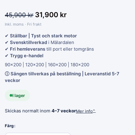
31,900
kr
45,900
kr
Inkl. moms · Fri frakt
✔
Ställbar | Tyst och stark motor
✔
Svensktillverkad
i Mälardalen
✔
Fri hemleverans
till port eller tomgräns
✔
Trygg e-handel
90×200
|
120×200
|
160×200
|
180×200
ⓘ
Sängen tillverkas på beställning | Leveranstid 5-7
veckor
I lager
Skickas normalt inom
4–7 veckor
Mer info
⌃
Färg