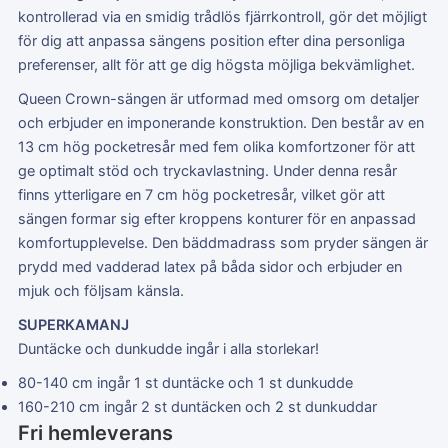
kontrollerad via en smidig trådlös fjärrkontroll, gör det möjligt
för dig att anpassa sängens position efter dina personliga
preferenser, allt för att ge dig högsta möjliga bekvämlighet.
Queen Crown-sängen är utformad med omsorg om detaljer
och erbjuder en imponerande konstruktion. Den består av en
13 cm hög pocketresår med fem olika komfortzoner för att
ge optimalt stöd och tryckavlastning. Under denna resår
finns ytterligare en 7 cm hög pocketresår, vilket gör att
sängen formar sig efter kroppens konturer för en anpassad
komfortupplevelse. Den bäddmadrass som pryder sängen är
prydd med vadderad latex på båda sidor och erbjuder en
mjuk och följsam känsla.
SUPERKAMANJ
Duntäcke och dunkudde ingår i alla storlekar!
80-140 cm ingår 1 st duntäcke och 1 st dunkudde
160-210 cm ingår 2 st duntäcken och 2 st dunkuddar
Fri hemleverans