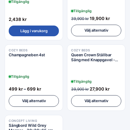
Tillgänglig
Tillgänglig
19,900
kr
39,900
kr
2,438
kr
Välj alternativ
Lägg i varukorg
COZY BEDS
COZY BEDS
Champagneben 4st
Queen Crown Ställbar
Säng med Knappgavel -
Dubbelsäng 160x200
Tillgänglig
Tillgänglig
499
kr
–
699
kr
27,900
kr
39,900
kr
Välj alternativ
Välj alternativ
CONCEPT LIVING
Sängbord Wild Grey