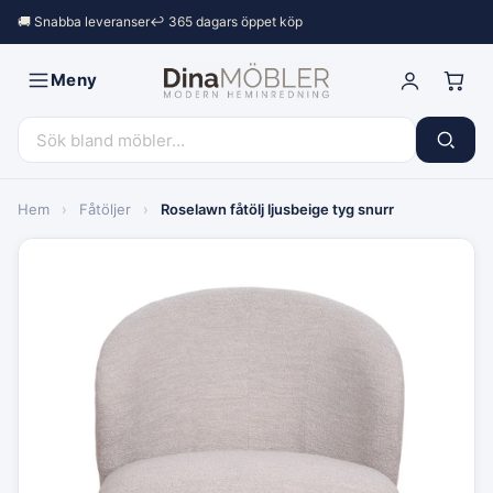
🚚 Snabba leveranser
↩︎ 365 dagars öppet köp
Meny
Hem
›
Fåtöljer
›
Roselawn fåtölj ljusbeige tyg snurr