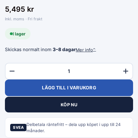
5,495
kr
Inkl. moms · Fri frakt
I lager
Skickas normalt inom
3–8 dagar
Mer info
⌃
LÄGG TILL I VARUKORG
KÖP NU
Delbetala räntefritt – dela upp köpet i upp till 24
SVEA
månader.