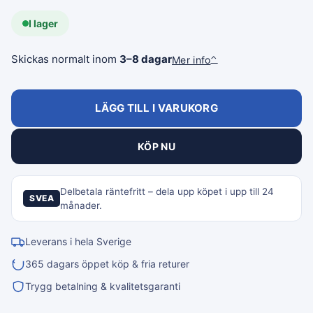
I lager
Skickas normalt inom
3–8 dagar
Mer info
⌃
LÄGG TILL I VARUKORG
KÖP NU
Delbetala räntefritt – dela upp köpet i upp till 24
SVEA
månader.
Leverans i hela Sverige
365 dagars öppet köp & fria returer
Trygg betalning & kvalitetsgaranti