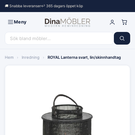
🚚 Snabba leveranser
↩︎ 365 dagars öppet köp
Meny
Hem
›
Inredning
›
ROYAL Lanterna svart, lin/skinnhandtag