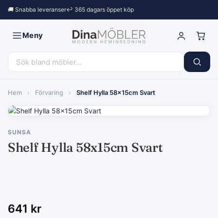
🚚 Snabba leveranser
↩︎ 365 dagars öppet köp
Meny
Hem
›
Förvaring
›
Shelf Hylla 58x15cm Svart
SUNSA
Shelf Hylla 58x15cm Svart
641
kr