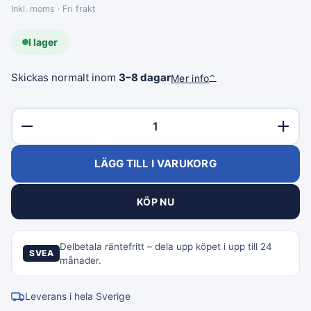
Inkl. moms · Fri frakt
I lager
Skickas normalt inom
3–8 dagar
Mer info
⌃
LÄGG TILL I VARUKORG
KÖP NU
Delbetala räntefritt – dela upp köpet i upp till 24
SVEA
månader.
Leverans i hela Sverige