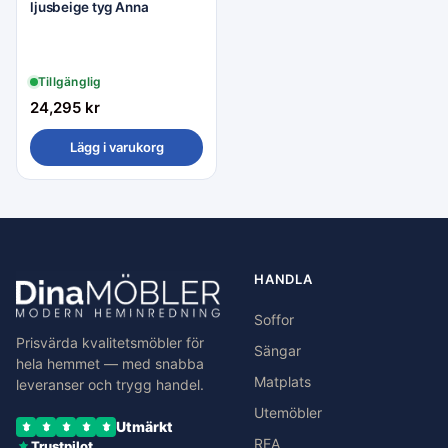
ljusbeige tyg Anna
Tillgänglig
24,295
kr
Lägg i varukorg
HANDLA
Soffor
Prisvärda kvalitetsmöbler för
Sängar
hela hemmet — med snabba
Matplats
leveranser och trygg handel.
Utemöbler
Utmärkt
REA
Trustpilot