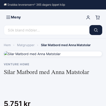
🚚 Snabba leveranser
↩︎ 365 dagars öppet köp
Meny
Hem
›
Matgrupper
›
Silar Matbord med Anna Matstolar
VENTURE HOME
Silar Matbord med Anna Matstolar
5,751
kr