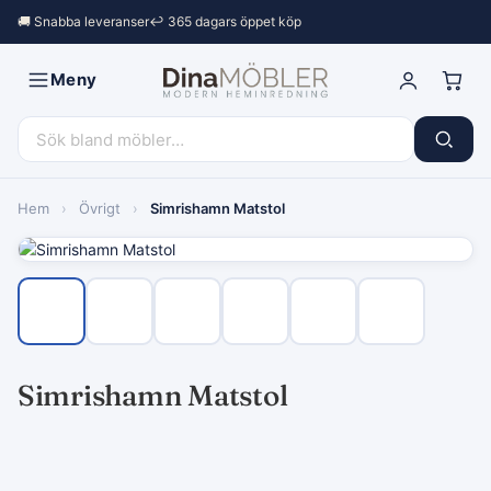
🚚 Snabba leveranser
↩︎ 365 dagars öppet köp
Meny
Hem
›
Övrigt
›
Simrishamn Matstol
Simrishamn Matstol