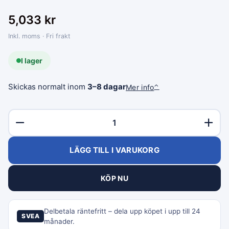
5,033
kr
Inkl. moms · Fri frakt
I lager
Skickas normalt inom
3–8 dagar
Mer info
⌃
LÄGG TILL I VARUKORG
KÖP NU
Delbetala räntefritt – dela upp köpet i upp till 24
SVEA
månader.