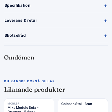
+
Specifikation
+
Leverans & retur
+
Skötselråd
Omdömen
DU KANSKE OCKSÅ GILLAR
Liknande produkter
Calapan Stol - Brun
MOBLER
Rea −24%
Mika Module Sofa -
Ottoman - Beige /