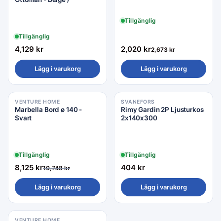
Tillgänglig
Tillgänglig
4,129
kr
2,020
kr
2,673
kr
Lägg i varukorg
Lägg i varukorg
VENTURE HOME
SVANEFORS
Rea −24%
Marbella Bord ø 140 -
Rimy Gardin 2P Ljusturkos
Svart
2x140x300
Tillgänglig
Tillgänglig
8,125
kr
404
kr
10,748
kr
Lägg i varukorg
Lägg i varukorg
VENTURE HOME