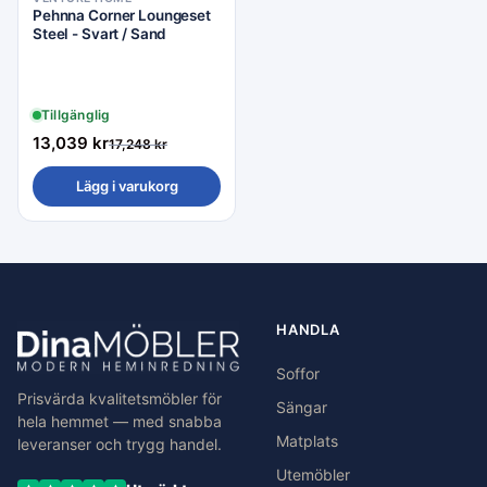
Rea −24%
Pehnna Corner Loungeset
Steel - Svart / Sand
Tillgänglig
13,039
kr
17,248
kr
Lägg i varukorg
HANDLA
Soffor
Prisvärda kvalitetsmöbler för
Sängar
hela hemmet — med snabba
Matplats
leveranser och trygg handel.
Utemöbler