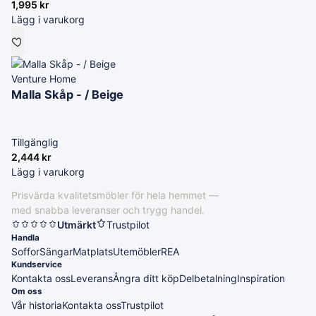
1,995
kr
Lägg i varukorg
Venture Home
Malla Skåp - / Beige
Tillgänglig
2,444
kr
Lägg i varukorg
Prisvärda kvalitetsmöbler för hela hemmet —
med snabba leveranser och trygg handel.
Utmärkt
Trustpilot
Handla
Soffor
Sängar
Matplats
Utemöbler
REA
Kundservice
Kontakta oss
Leverans
Ångra ditt köp
Delbetalning
Inspiration
Om oss
Vår historia
Kontakta oss
Trustpilot