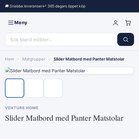
🚚 Snabba leveranser
↩︎ 365 dagars öppet köp
Meny
Hem
›
Matgrupper
›
Slider Matbord med Panter Matstolar
VENTURE HOME
Slider Matbord med Panter Matstolar