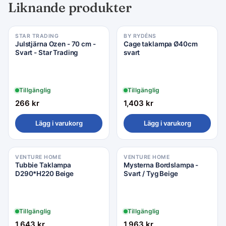
Liknande produkter
STAR TRADING
BY RYDÉNS
Julstjärna Ozen - 70 cm -
Cage taklampa Ø40cm
Svart - Star Trading
svart
Tillgänglig
Tillgänglig
266
kr
1,403
kr
Lägg i varukorg
Lägg i varukorg
VENTURE HOME
VENTURE HOME
Tubbie Taklampa
Mysterna Bordslampa -
D290*H220 Beige
Svart / Tyg Beige
Tillgänglig
Tillgänglig
1,643
kr
1,963
kr