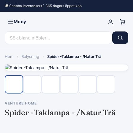
🚚 Snabba leveranser
↩︎ 365 dagars öppet köp
Meny
Hem
›
Belysning
›
Spider -Taklampa - /Natur Trä
VENTURE HOME
Spider -Taklampa - /Natur Trä