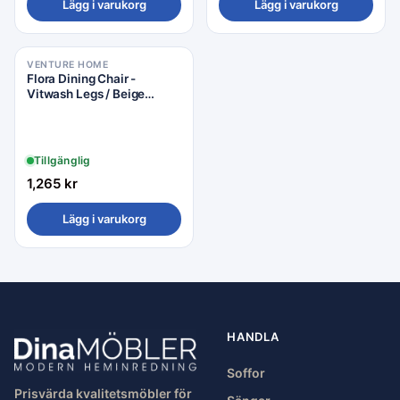
Lägg i varukorg
Lägg i varukorg
VENTURE HOME
Flora Dining Chair -
Vitwash Legs / Beige
Fabric
Tillgänglig
1,265
kr
Lägg i varukorg
HANDLA
Soffor
Prisvärda kvalitetsmöbler för