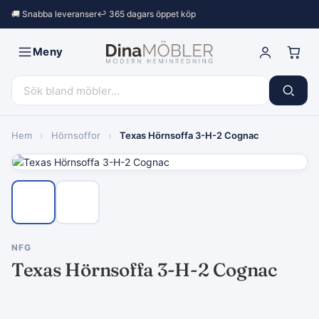
🚚 Snabba leveranser
↩︎ 365 dagars öppet köp
Meny
Hem
›
Hörnsoffor
›
Texas Hörnsoffa 3-H-2 Cognac
NFG
Texas Hörnsoffa 3-H-2 Cognac