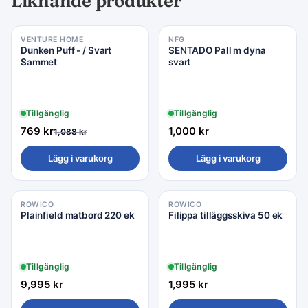
Liknande produkter
VENTURE HOME
NFG
Rea −29%
Dunken Puff - / Svart
SENTADO Pall m dyna
Sammet
svart
Tillgänglig
Tillgänglig
769
kr
1,000
kr
1,088
kr
Lägg i varukorg
Lägg i varukorg
ROWICO
ROWICO
Plainfield matbord 220 ek
Filippa tilläggsskiva 50 ek
Tillgänglig
Tillgänglig
9,995
kr
1,995
kr