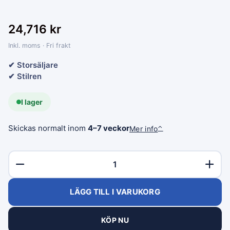
24,716
kr
Inkl. moms · Fri frakt
✔ Storsäljare
✔ Stilren
I lager
Skickas normalt inom
4–7 veckor
Mer info
⌃
LÄGG TILL I VARUKORG
KÖP NU