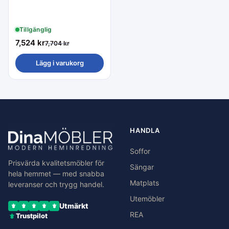
Tillgänglig
7,524
kr
7,704
kr
Lägg i varukorg
HANDLA
Soffor
Prisvärda kvalitetsmöbler för
Sängar
hela hemmet — med snabba
Matplats
leveranser och trygg handel.
Utemöbler
Utmärkt
REA
Trustpilot