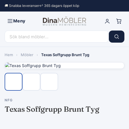
🚚 Snabba leveranser
↩︎ 365 dagars öppet köp
Meny
Hem
›
Möbler
›
Texas Soffgrupp Brunt Tyg
NFG
Texas Soffgrupp Brunt Tyg