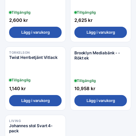
Tillgänglig
Tillgänglig
2,600
kr
2,625
kr
Lägg i varukorg
Lägg i varukorg
Brooklyn Mediabänk - -
TORKELSON
Twist Herrbetjänt Vitlack
Rökt ek
Tillgänglig
Tillgänglig
1,140
kr
10,958
kr
Lägg i varukorg
Lägg i varukorg
LIVING
Rea −2%
Johannes stol Svart 4-
pack