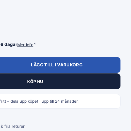
–8 dagar
Mer info
⌃
LÄGG TILL I VARUKORG
KÖP NU
ritt – dela upp köpet i upp till 24 månader.
e
 fria returer