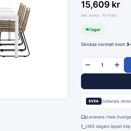
15,609
kr
Inkl. moms · Fri frakt
I lager
Skickas normalt inom
3
SVEA
Delbetala räntef
Leverans i hela Sverig
365 dagars öppet köp &