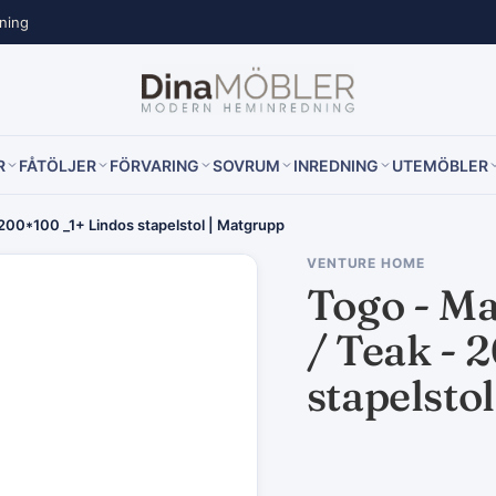
lning
R
FÅTÖLJER
FÖRVARING
SOVRUM
INREDNING
UTEMÖBLER
- 200*100 _1+ Lindos stapelstol | Matgrupp
VENTURE HOME
Togo - Ma
/ Teak - 
stapelsto