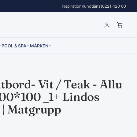
Inspiration
Kundtjänst
0221-120 00
POOL & SPA
MÄRKEN
tbord- Vit / Teak - Allu
200*100 _1+ Lindos
l | Matgrupp