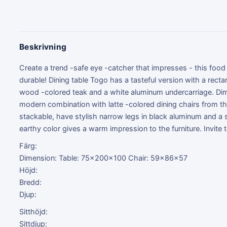
Beskrivning
Create a trend -safe eye -catcher that impresses - this food
durable! Dining table Togo has a tasteful version with a recta
wood -colored teak and a white aluminum undercarriage. Di
modern combination with latte -colored dining chairs from th
stackable, have stylish narrow legs in black aluminum and a 
earthy color gives a warm impression to the furniture. Invit
Färg:
Dimension: Table: 75x200x100 Chair: 59x86x57
Höjd:
Bredd:
Djup:
Sitthöjd:
Sittdjup: