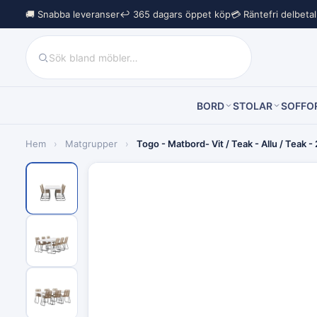
🚚 Snabba leveranser
↩︎ 365 dagars öppet köp
💳 Räntefri delbeta
BORD
STOLAR
SOFFO
Hem
›
Matgrupper
›
Togo - Matbord- Vit / Teak - Allu / Teak 