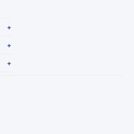
+
+
+