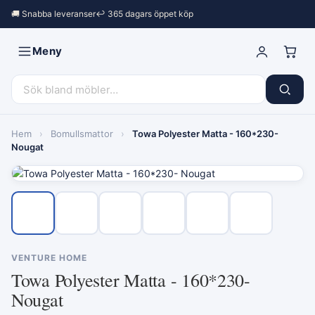
🚚 Snabba leveranser
↩︎ 365 dagars öppet köp
Meny
Hem
›
Bomullsmattor
›
Towa Polyester Matta - 160*230-
Nougat
VENTURE HOME
Towa Polyester Matta - 160*230-
Nougat