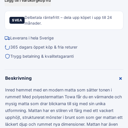
Lägg till i varukorg
Köp nu
Delbetala räntefritt – dela upp köpet i upp till 24
SVEA
månader.
Leverans i hela Sverige
365 dagars öppet köp & fria returer
Trygg betalning & kvalitetsgaranti
+
Beskrivning
Inred hemmet med en modern matta som sätter tonen i
rummet! Med polyestermattan Towa får du en värmande och
mysig matta som drar blickarna till sig med sin unika
utformning. Mattan har en stilren vit färg med ett vackert
upphöjt, strukturerat mönster i brunt som som ger mattan ett
läckert djup och rummet nya dimensioner. Mattan har även