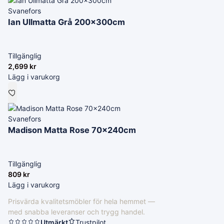
Svanefors
Ian Ullmatta Grå 200x300cm
Tillgänglig
2,699
kr
Lägg i varukorg
Svanefors
Madison Matta Rose 70x240cm
Tillgänglig
809
kr
Lägg i varukorg
Prisvärda kvalitetsmöbler för hela hemmet —
med snabba leveranser och trygg handel.
Utmärkt
Trustpilot