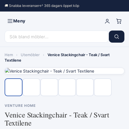
🚚 Snabba leveranser
↩︎ 365 dagars öppet köp
Meny
Hem
›
Utemöbler
›
Venice Stackingchair - Teak / Svart
Textilene
VENTURE HOME
Venice Stackingchair - Teak / Svart
Textilene