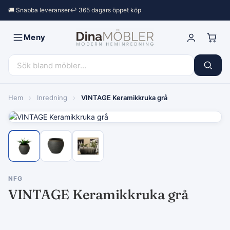
🚚 Snabba leveranser
↩︎ 365 dagars öppet köp
Meny
Hem
›
Inredning
›
VINTAGE Keramikkruka grå
NFG
VINTAGE Keramikkruka grå