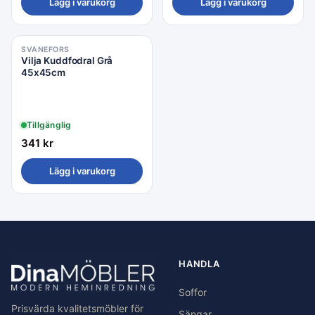
Lägg i varukorg
Lägg i varukorg
SVANEFORS
Vilja Kuddfodral Grå
45x45cm
Tillgänglig
341
kr
Lägg i varukorg
HANDLA
Soffor
Prisvärda kvalitetsmöbler för
Sängar