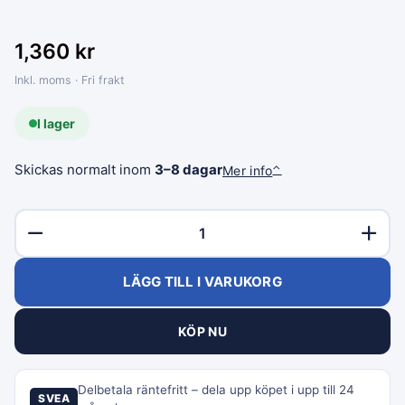
1,360
kr
Inkl. moms · Fri frakt
I lager
Skickas normalt inom
3–8 dagar
Mer info
⌃
LÄGG TILL I VARUKORG
KÖP NU
Delbetala räntefritt – dela upp köpet i upp till 24
SVEA