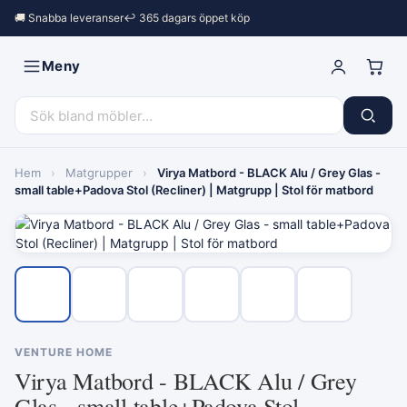
🚚 Snabba leveranser
↩︎ 365 dagars öppet köp
Meny
Hem
›
Matgrupper
›
Virya Matbord - BLACK Alu / Grey Glas -
small table+Padova Stol (Recliner) | Matgrupp | Stol för matbord
VENTURE HOME
Virya Matbord - BLACK Alu / Grey
Glas - small table+Padova Stol