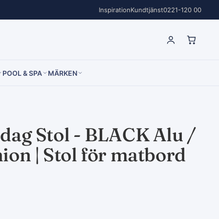
Inspiration
Kundtjänst
0221-120 00
POOL & SPA
MÄRKEN
dag Stol - BLACK Alu /
ion | Stol för matbord