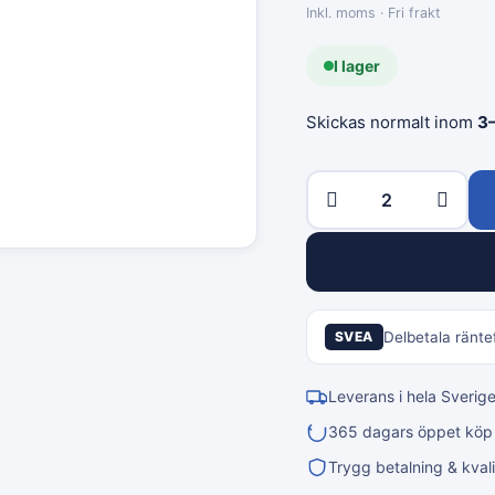
Inkl. moms · Fri frakt
I lager
Skickas normalt inom
3
SVEA
Delbetala räntef
Leverans i hela Sverig
365 dagars öppet köp &
Trygg betalning & kvali