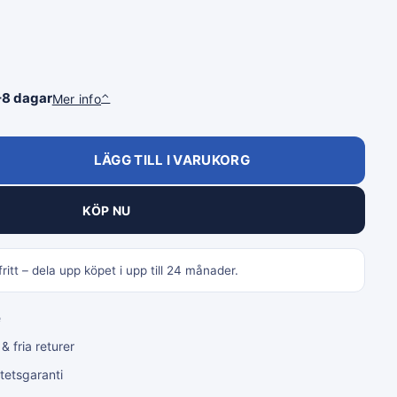
–8 dagar
Mer info
⌃
LÄGG TILL I VARUKORG
KÖP NU
ritt – dela upp köpet i upp till 24 månader.
e
 fria returer
tetsgaranti