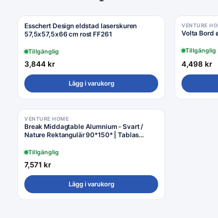
Esschert Design eldstad laserskuren
VENTURE H
Volta Bord 
57,5x57,5x66 cm rost FF261
Tillgänglig
Tillgänglig
3,844
kr
4,498
kr
Lägg i varukorg
VENTURE HOME
Break Middagtable Alumnium - Svart /
Nature Rektangulär 90*150* | Tablas
Matstol Aluminium
Tillgänglig
7,571
kr
Lägg i varukorg