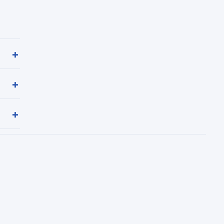
+
+
+