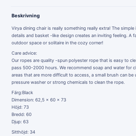
Beskrivning
Virya dining chair is really something really extra! The simple i
details and basket -like design creates an inviting feeling. A f
outdoor space or solitaire in the cozy corner!
Care advice:
Our ropes are quality -spun polyester rope that is easy to clea
pass 500-2000 hours. We recommend soap and water for clean
areas that are more difficult to access, a small brush can be
pressure washer or strong chemicals to clean the rope.
Färg:Black
Dimension: 62,5 x 60 x 73
Höjd: 73
Bredd: 60
Djup: 63
Sitthöjd: 34