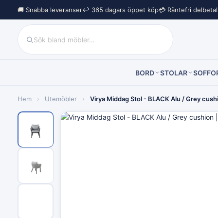
🚚 Snabba leveranser
↩︎ 365 dagars öppet köp
💳 Räntefri delbeta
BORD
STOLAR
SOFFO
Hem
›
Utemöbler
›
Virya Middag Stol - BLACK Alu / Grey cushi