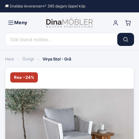
🚚 Snabba leveranser
↩︎ 365 dagars öppet köp
Meny
Hem
›
Övrigt
›
Virya Stol - Grå
Rea −24%