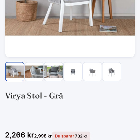
Virya Stol - Grå
2,266
kr
2,998
kr
Du sparar
732
kr