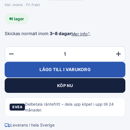
Inkl. moms · Fri frakt
I lager
Skickas normalt inom
3–8 dagar
Mer info
⌃
LÄGG TILL I VARUKORG
KÖP NU
Delbetala räntefritt – dela upp köpet i upp till 24
SVEA
månader.
Leverans i hela Sverige