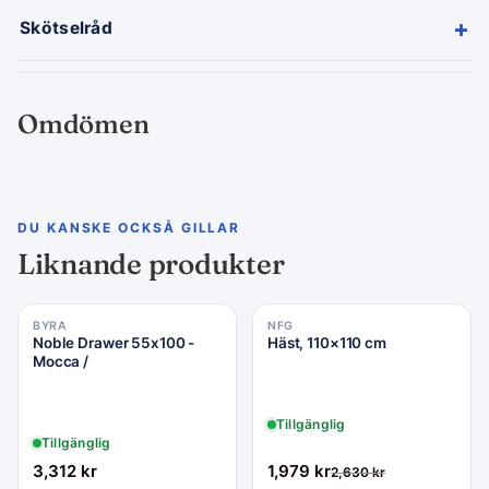
+
Skötselråd
Omdömen
DU KANSKE OCKSÅ GILLAR
Liknande produkter
BYRA
NFG
Rea −25%
Noble Drawer 55x100 -
Häst, 110×110 cm
Mocca /
Tillgänglig
Tillgänglig
3,312
kr
1,979
kr
2,630
kr