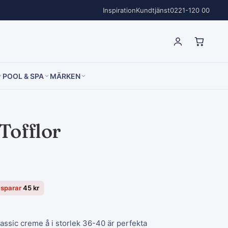
Inspiration
Kundtjänst
0221-120 00
POOL & SPA
MÄRKEN
Tofflor
 sparar
45
kr
assic creme å i storlek 36-40 är perfekta