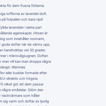
ekta för dem frusna fötterna.
ga tofflorna av lavendel doft.
 på fotpallen och bara njut!
yllda lavendeln i detta par!
ållande egenskaper. Hirsen är
ing som innehåller rosmarin,
lar goda dofter när de värms upp.
an handtvättas vid 30 grader.
vinner i mikrovågsugnen. Doften
Om man vill kan man droppa några
vslängd. Warmies
or eller kuddar formade efter
d EU-direktiv och högsta
3 vilket gör att dem passar
na några smådelar. Glöm den
ler nackvärmare som håller
 sig varm och doftar av ljuvlig