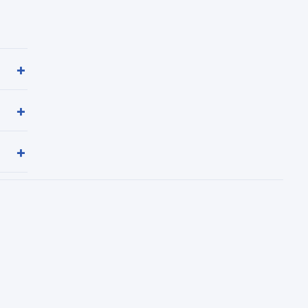
+
+
+