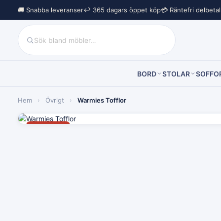
🚚 Snabba leveranser
↩︎ 365 dagars öppet köp
💳 Räntefri delbeta
BORD
STOLAR
SOFFO
Hem
›
Övrigt
›
Warmies Tofflor
Rea −20%