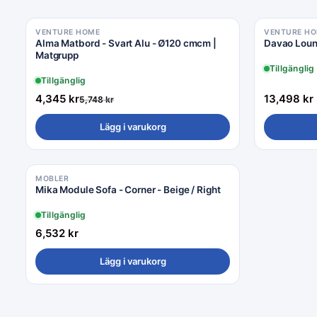
VENTURE HOME
VENTURE H
Rea −24%
Alma Matbord - Svart Alu - Ø120 cmcm |
Davao Lou
Matgrupp
Tillgänglig
Tillgänglig
4,345
kr
13,498
kr
5,748
kr
Lägg i varukorg
MOBLER
Mika Module Sofa - Corner - Beige / Right
Tillgänglig
6,532
kr
Lägg i varukorg