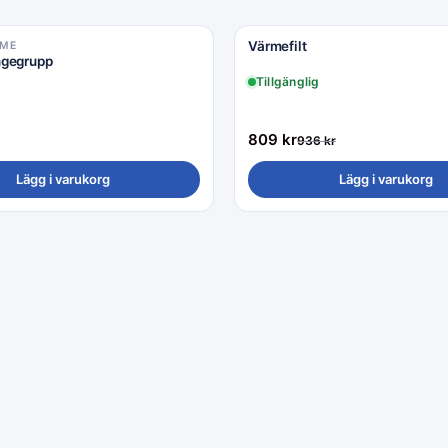
Värmefilt
OME
Rea −14%
ngegrupp
Tillgänglig
809
kr
936
kr
Lägg i varukorg
Lägg i varukorg