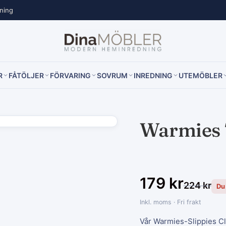
lning
R
FÅTÖLJER
FÖRVARING
SOVRUM
INREDNING
UTEMÖBLER
Warmies 
179
kr
224
kr
Du
Inkl. moms · Fri frakt
Vår Warmies-Slippies Cl