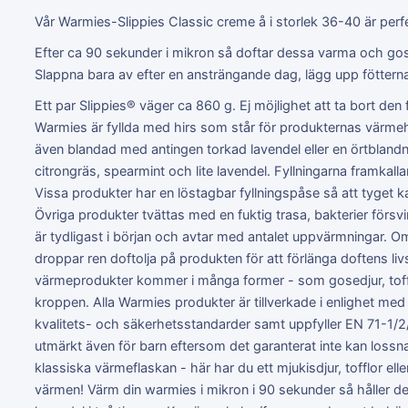
Vår Warmies-Slippies Classic creme å i storlek 36-40 är perf
Efter ca 90 sekunder i mikron så doftar dessa varma och gosi
Slappna bara av efter en ansträngande dag, lägg upp fötterna
Ett par Slippies® väger ca 860 g. Ej möjlighet att ta bort den f
Warmies är fyllda med hirs som står för produkternas värmeh
även blandad med antingen torkad lavendel eller en örtblandn
citrongräs, spearmint och lite lavendel. Fyllningarna framkal
Vissa produkter har en löstagbar fyllningspåse så att tyget k
Övriga produkter tvättas med en fuktig trasa, bakterier förs
är tydligast i början och avtar med antalet uppvärmningar. 
droppar ren doftolja på produkten för att förlänga doftens li
värmeprodukter kommer i många former - som gosedjur, toffl
kroppen. Alla Warmies produkter är tillverkade i enlighet me
kvalitets- och säkerhetsstandarder samt uppfyller EN 71-1/2/
utmärkt även för barn eftersom det garanterat inte kan loss
klassiska värmeflaskan - här har du ett mjukisdjur, tofflor el
värmen! Värm din warmies i mikron i 90 sekunder så håller den