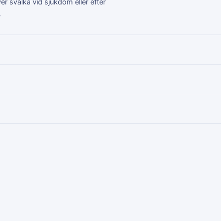
r svalka vid sjukdom eller efter
.