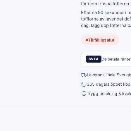
för dem frusna fötterna.
Efter ca 90 sekunder i 
tofflorna av lavendel do
dag, lägg upp fötterna på
Tillfälligt slut
SVEA
Delbetala räntef
Leverans i hela Sverig
365 dagars öppet köp &
Trygg betalning & kvali