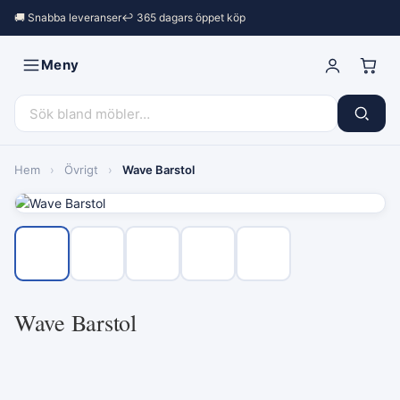
🚚 Snabba leveranser
↩︎ 365 dagars öppet köp
Meny
Hem
›
Övrigt
›
Wave Barstol
Wave Barstol