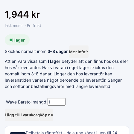
1,944
kr
Inkl. moms · Fri frakt
I lager
Skickas normalt inom
3–8 dagar
Mer info
⌃
Att en vara visas som
I lager
betyder att den finns hos oss eller
hos vår leverantör. Har vi varan i eget lager skickas den
normalt inom 3–8 dagar. Ligger den hos leverantör kan
leveranstiden variera något beroende på leverantör. Sängar
och soffor är beställningsvaror med längre leveranstid.
Wave Barstol mängd
Lägg till i varukorg
Köp nu
Delbetala räntefritt – dela upp köpet i upp till 24