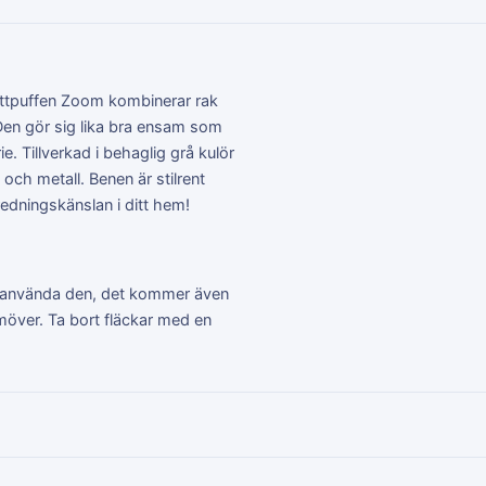
Sittpuffen Zoom kombinerar rak
Den gör sig lika bra ensam som
e. Tillverkad i behaglig grå kulör
 och metall. Benen är stilrent
nredningskänslan i ditt hem!
ar använda den, det kommer även
ramöver. Ta bort fläckar med en