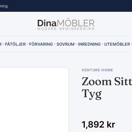
lning
R
FÅTÖLJER
FÖRVARING
SOVRUM
INREDNING
UTEMÖBLER
VENTURE HOME
Zoom Sittp
Tyg
1,892
kr