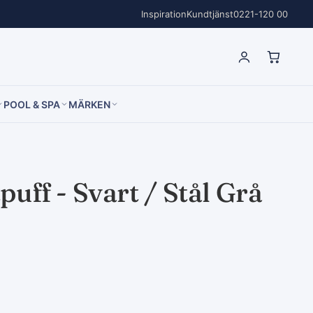
Inspiration
Kundtjänst
0221-120 00
POOL & SPA
MÄRKEN
uff - Svart / Stål Grå