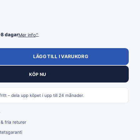
–8 dagar
Mer info
⌃
LÄGG TILL I VARUKORG
KÖP NU
ritt – dela upp köpet i upp till 24 månader.
e
 fria returer
tetsgaranti