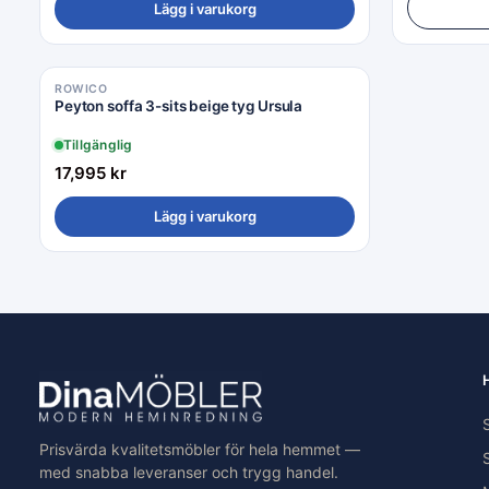
Lägg i varukorg
ROWICO
Peyton soffa 3-sits beige tyg Ursula
Tillgänglig
17,995
kr
Lägg i varukorg
Prisvärda kvalitetsmöbler för hela hemmet —
med snabba leveranser och trygg handel.