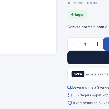
Inkl. moms · Fri frakt
I lager
Skickas normalt inom
3
SVEA
Delbetala räntef
Leverans i hela Sverig
365 dagars öppet köp &
Trygg betalning & kvali