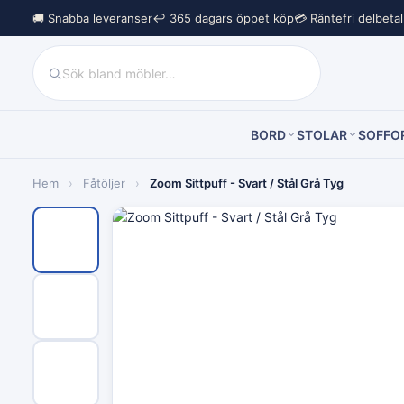
🚚 Snabba leveranser
↩︎ 365 dagars öppet köp
💳 Räntefri delbeta
BORD
STOLAR
SOFFO
Hem
›
Fåtöljer
›
Zoom Sittpuff - Svart / Stål Grå Tyg