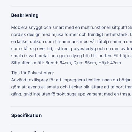
Beskrivning
Möblera snyggt och smart med en multifunktionell sittpuff! 
nordisk design med mjuka former och trendigt helhetstänk. 
en läcker stilikon som tillsammans med vår fåtölj i samma seri
som står sig över tid, i stilrent polyestertyg och en ram av trä
smala i svart metall och ger en lyxig höjd till puffen. Förhöj i
Sittpuffens mått: Bredd: 64cm, Djup: 85cm, Höjd: 47cm.
Tips för Polyestertyg:
Använd textilspray för att impregnera textilen innan du börj
göra att eventuell smuts och fläckar blir lättare att ta bort f
gång, gnid inte utan försökt suga upp varsamt med en trasa.
Specifikation