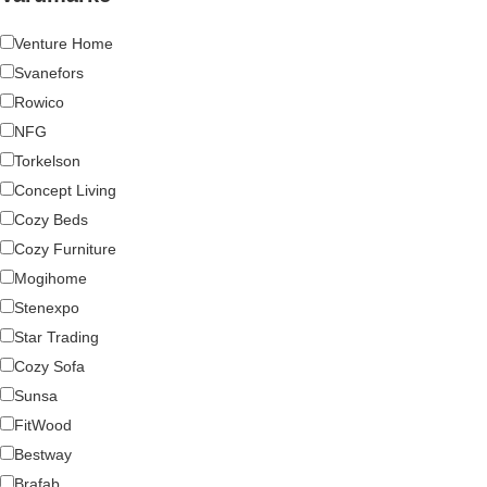
Venture Home
Svanefors
Rowico
NFG
Torkelson
Concept Living
Cozy Beds
Cozy Furniture
Mogihome
Stenexpo
Star Trading
Cozy Sofa
Sunsa
FitWood
Bestway
Brafab