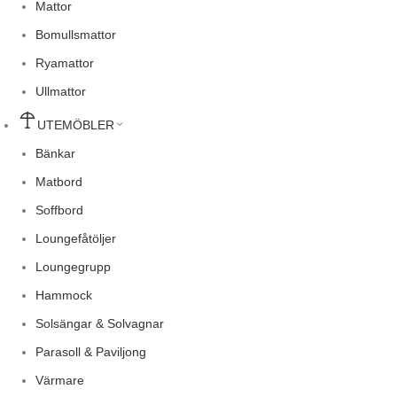
Mattor
Bomullsmattor
Ryamattor
Ullmattor
UTEMÖBLER
Bänkar
Matbord
Soffbord
Loungefåtöljer
Loungegrupp
Hammock
Solsängar & Solvagnar
Parasoll & Paviljong
Värmare