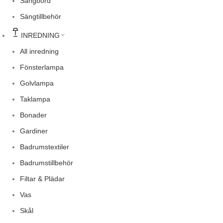
Sängbord
Sängtillbehör
INREDNING
All inredning
Fönsterlampa
Golvlampa
Taklampa
Bonader
Gardiner
Badrumstextiler
Badrumstillbehör
Filtar & Plädar
Vas
Skål