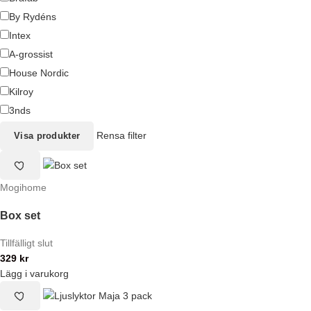
By Rydéns
Intex
A-grossist
House Nordic
Kilroy
3nds
Rensa filter
Visa produkter
Mogihome
Box set
Tillfälligt slut
329
kr
Lägg i varukorg