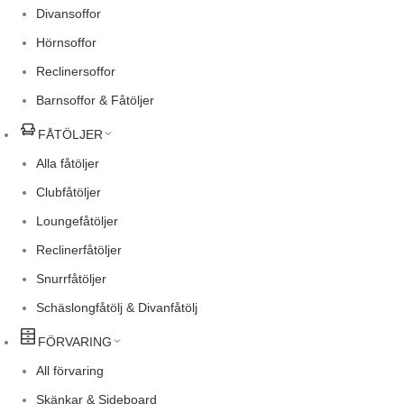
Divansoffor
Hörnsoffor
Reclinersoffor
Barnsoffor & Fåtöljer
FÅTÖLJER
Alla fåtöljer
Clubfåtöljer
Loungefåtöljer
Reclinerfåtöljer
Snurrfåtöljer
Schäslongfåtölj & Divanfåtölj
FÖRVARING
All förvaring
Skänkar & Sideboard