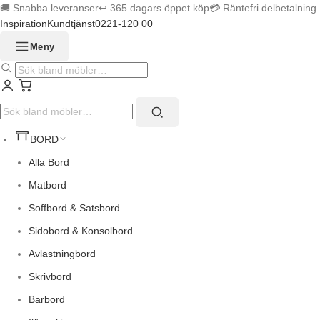
🚚 Snabba leveranser
↩︎ 365 dagars öppet köp
💳 Räntefri delbetalning
Inspiration
Kundtjänst
0221-120 00
Meny
BORD
Alla Bord
Matbord
Soffbord & Satsbord
Sidobord & Konsolbord
Avlastningbord
Skrivbord
Barbord