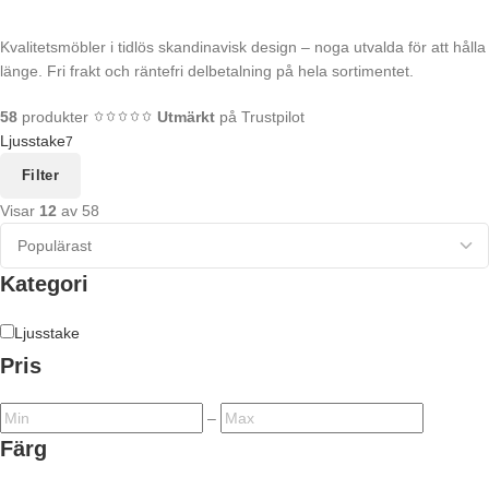
Kvalitetsmöbler i tidlös skandinavisk design – noga utvalda för att hålla
länge. Fri frakt och räntefri delbetalning på hela sortimentet.
58
produkter
Utmärkt
på Trustpilot
Ljusstake
7
Filter
Visar
12
av 58
Kategori
Ljusstake
Pris
–
Färg