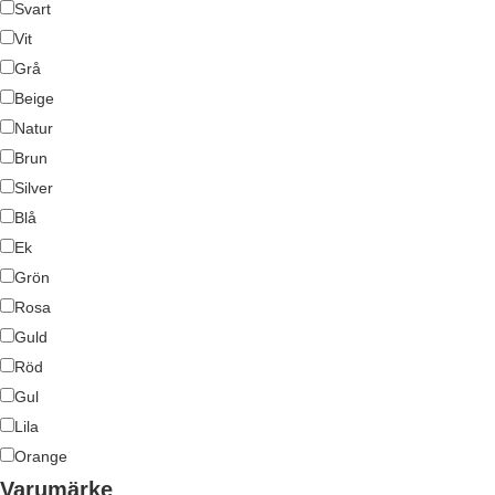
Svart
Vit
Grå
Beige
Natur
Brun
Silver
Blå
Ek
Grön
Rosa
Guld
Röd
Gul
Lila
Orange
Varumärke