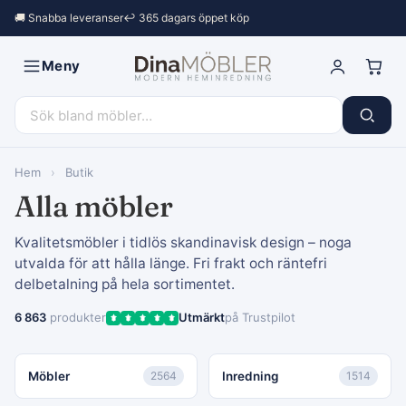
🚚 Snabba leveranser
↩︎ 365 dagars öppet köp
Meny
Hem
›
Butik
Alla möbler
Kvalitetsmöbler i tidlös skandinavisk design – noga
utvalda för att hålla länge. Fri frakt och räntefri
delbetalning på hela sortimentet.
6 863
produkter
Utmärkt
på Trustpilot
Möbler
2564
Inredning
1514