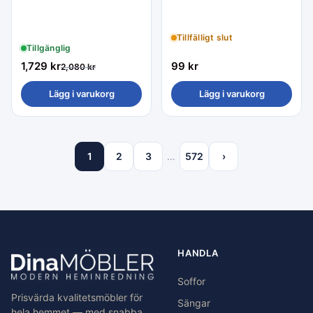
Tillfälligt slut
Tillgänglig
1,729
kr
99
kr
2,080
kr
Lägg i varukorg
Lägg i varukorg
1
2
3
…
572
›
HANDLA
Soffor
Prisvärda kvalitetsmöbler för
Sängar
hela hemmet — med snabba