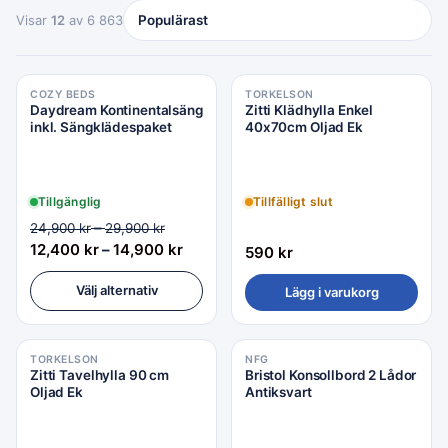
Visar
12
av 6 863
COZY BEDS
TORKELSON
Daydream Kontinentalsäng
Zitti Klädhylla Enkel
inkl. Sängklädespaket
40x70cm Oljad Ek
Tillgänglig
Tillfälligt slut
–
24,900
kr
29,900
kr
12,400
kr
–
14,900
kr
590
kr
Välj alternativ
Lägg i varukorg
TORKELSON
NFG
Zitti Tavelhylla 90 cm
Bristol Konsollbord 2 Lådor
Oljad Ek
Antiksvart