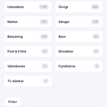
Utemöbler
1169
Övrigt
866
Mattor
357
Sängar
166
Belysning
159
Barn
82
Pool & Fritid
34
Ekmöbler
17
Välmående
13
Fyndhörna
2
Tv-bänkar
2
Filter