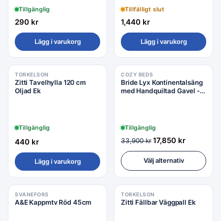
Tillgänglig
Tillfälligt slut
290
kr
1,440
kr
Lägg i varukorg
Lägg i varukorg
TORKELSON
COZY BEDS
Zitti Tavelhylla 120 cm
Bride Lyx Kontinentalsäng
Oljad Ek
med Handquiltad Gavel -
Dubbelsäng 180x200 Inkl.
Sängklädespaket
Tillgänglig
Tillgänglig
17,850
kr
33,900
kr
440
kr
Välj alternativ
Lägg i varukorg
SVANEFORS
TORKELSON
A&E Kappmtv Röd 45cm
Zitti Fällbar Väggpall Ek