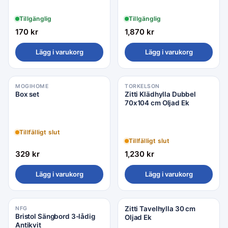
Tillgänglig
Tillgänglig
170
kr
1,870
kr
Lägg i varukorg
Lägg i varukorg
MOGIHOME
TORKELSON
Box set
Zitti Klädhylla Dubbel
70x104 cm Oljad Ek
Tillfälligt slut
Tillfälligt slut
329
kr
1,230
kr
Lägg i varukorg
Lägg i varukorg
Zitti Tavelhylla 30 cm
NFG
Rea −17%
Bristol Sängbord 3-lådig
Oljad Ek
Antikvit