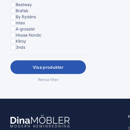
Bestway
Brafab
By Rydéns
Intex
A-grossist
House Nordic
Kilroy
3nds
Visa produkter
Rensa filter