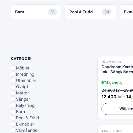
Barn
82
Pool & Fritid
34
Ekm
KATEGORI
COZY BEDS
Daydream Konti
Möbler
inkl. Sängkläde
Inredning
Utemöbler
Tillgänglig
Övrigt
–
24,900
kr
29,
Mattor
12,400
kr
–
14
Sängar
Belysning
Välj alt
Barn
Pool & Fritid
Ekmöbler
Välmående
TORKELSON