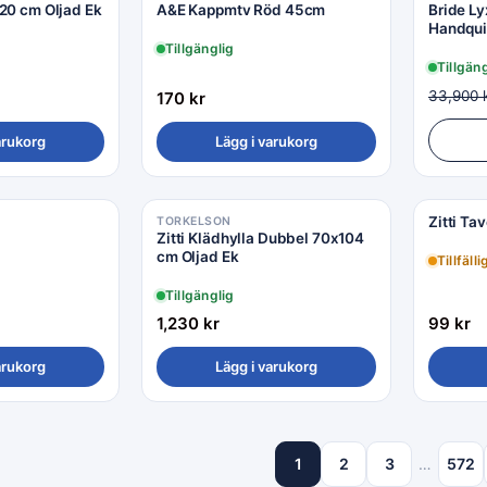
 120 cm Oljad Ek
A&E Kappmtv Röd 45cm
Bride L
Handqui
Dubbels
Tillgänglig
Sängklä
Tillgän
33,900
170
kr
arukorg
Lägg i varukorg
Zitti Ta
TORKELSON
Zitti Klädhylla Dubbel 70x104
cm Oljad Ek
Tillfälli
Tillgänglig
1,230
kr
99
kr
arukorg
Lägg i varukorg
1
2
3
…
572