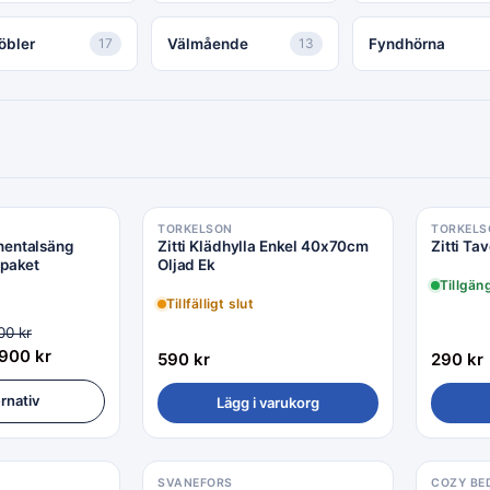
öbler
17
Välmående
13
Fyndhörna
TORKELSON
TORKELS
nentalsäng
Zitti Klädhylla Enkel 40x70cm
Zitti Ta
spaket
Oljad Ek
Tillgän
Tillfälligt slut
900
kr
,900
kr
590
kr
290
kr
ernativ
Lägg i varukorg
SVANEFORS
COZY BE