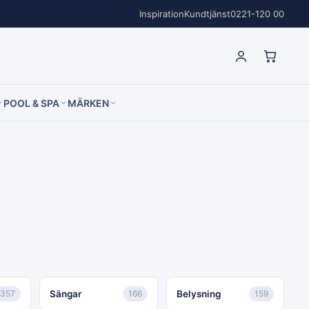
Inspiration
Kundtjänst
0221-120 00
POOL & SPA
MÄRKEN
357
Sängar
166
Belysning
159