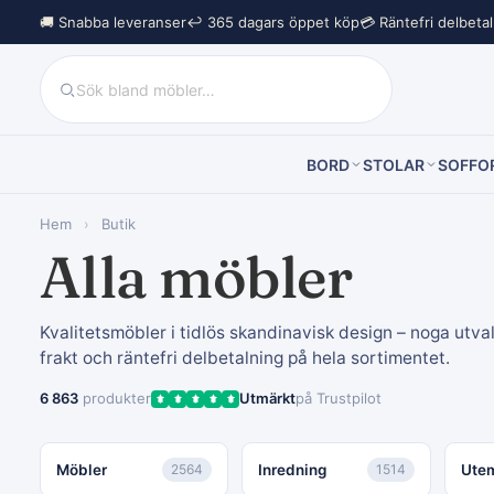
🚚 Snabba leveranser
↩︎ 365 dagars öppet köp
💳 Räntefri delbeta
BORD
STOLAR
SOFFO
Hem
›
Butik
Alla möbler
Kvalitetsmöbler i tidlös skandinavisk design – noga utvald
frakt och räntefri delbetalning på hela sortimentet.
6 863
produkter
Utmärkt
på Trustpilot
Möbler
2564
Inredning
1514
Ute