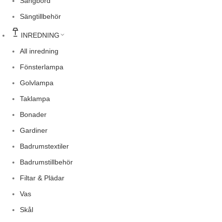
Sängbord
Sängtillbehör
INREDNING
All inredning
Fönsterlampa
Golvlampa
Taklampa
Bonader
Gardiner
Badrumstextiler
Badrumstillbehör
Filtar & Plädar
Vas
Skål