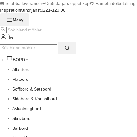
🚚 Snabba leveranser
↩︎ 365 dagars öppet köp
💳 Räntefri delbetalning
Inspiration
Kundtjänst
0221-120 00
Meny
BORD
Alla Bord
Matbord
Soffbord & Satsbord
Sidobord & Konsolbord
Avlastningbord
Skrivbord
Barbord