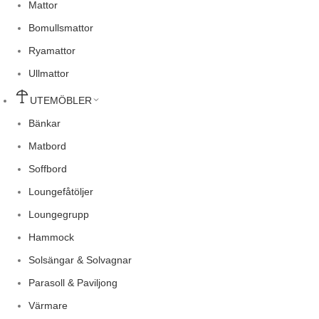
Mattor
Bomullsmattor
Ryamattor
Ullmattor
UTEMÖBLER
Bänkar
Matbord
Soffbord
Loungefåtöljer
Loungegrupp
Hammock
Solsängar & Solvagnar
Parasoll & Paviljong
Värmare