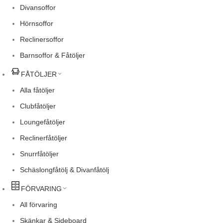
Divansoffor
Hörnsoffor
Reclinersoffor
Barnsoffor & Fåtöljer
FÅTÖLJER
Alla fåtöljer
Clubfåtöljer
Loungefåtöljer
Reclinerfåtöljer
Snurrfåtöljer
Schäslongfåtölj & Divanfåtölj
FÖRVARING
All förvaring
Skänkar & Sideboard