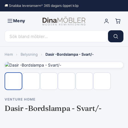
🚚 Snabba leveranser
↩︎ 365 dagars öppet köp
Meny
Hem
›
Belysning
›
Dasir -Bordslampa - Svart/-
VENTURE HOME
Dasir -Bordslampa - Svart/-