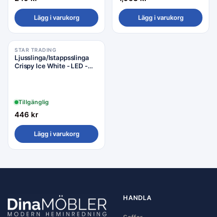
Lägg i varukorg
Lägg i varukorg
STAR TRADING
Ljusslinga/Istappsslinga
Crispy Ice White - LED -
1190x55cm - Star Trading
Tillgänglig
446
kr
Lägg i varukorg
HANDLA