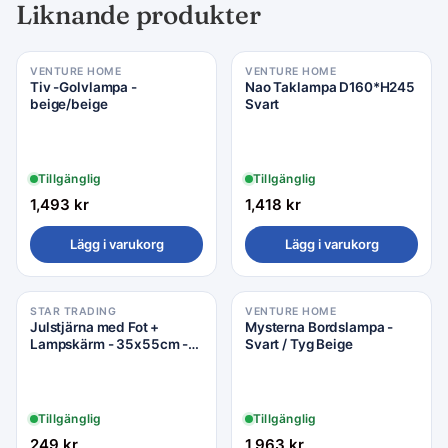
Liknande produkter
VENTURE HOME
VENTURE HOME
Tiv -Golvlampa -
Nao Taklampa D160*H245
beige/beige
Svart
Tillgänglig
Tillgänglig
1,493
kr
1,418
kr
Lägg i varukorg
Lägg i varukorg
STAR TRADING
VENTURE HOME
Julstjärna med Fot +
Mysterna Bordslampa -
Lampskärm - 35x55cm -
Svart / Tyg Beige
Svart/Vit - Star Trading
Tillgänglig
Tillgänglig
249
kr
1,963
kr