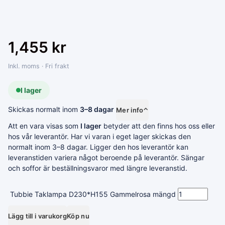
1,455
kr
Inkl. moms · Fri frakt
I lager
Skickas normalt inom
3–8 dagar
Mer info
⌃
Att en vara visas som
I lager
betyder att den finns hos oss eller
hos vår leverantör. Har vi varan i eget lager skickas den
normalt inom 3–8 dagar. Ligger den hos leverantör kan
leveranstiden variera något beroende på leverantör. Sängar
och soffor är beställningsvaror med längre leveranstid.
Tubbie Taklampa D230*H155 Gammelrosa mängd
Lägg till i varukorg
Köp nu