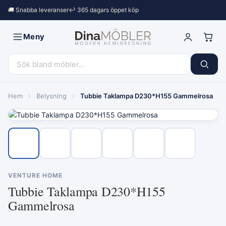
🚚 Snabba leveranser
↩︎ 365 dagars öppet köp
Meny
Hem
›
Belysning
›
Tubbie Taklampa D230*H155 Gammelrosa
VENTURE HOME
Tubbie Taklampa D230*H155
Gammelrosa