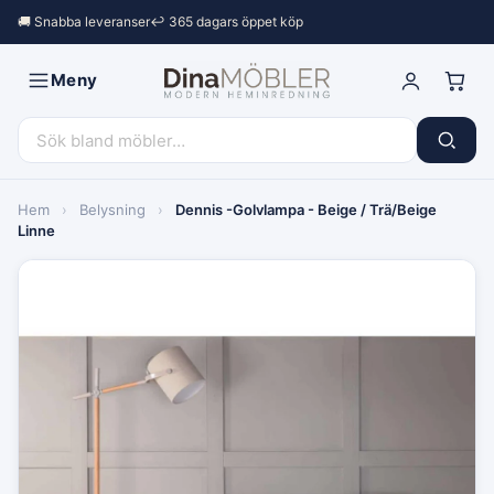
🚚 Snabba leveranser
↩︎ 365 dagars öppet köp
Meny
Hem
›
Belysning
›
Dennis -Golvlampa - Beige / Trä/Beige
Linne