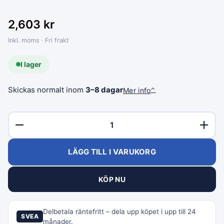
2,603
kr
Inkl. moms · Fri frakt
I lager
Skickas normalt inom
3–8 dagar
Mer info
⌃
LÄGG TILL I VARUKORG
KÖP NU
Delbetala räntefritt – dela upp köpet i upp till 24
SVEA
månader.