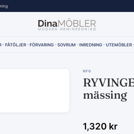
lning
R
FÅTÖLJER
FÖRVARING
SOVRUM
INREDNING
UTEMÖBLER
NFG
RYVINGEN
mässing
1,320
kr