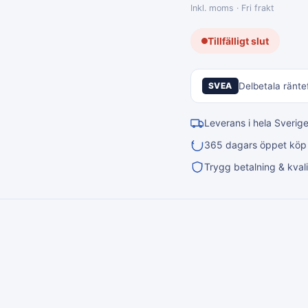
Inkl. moms · Fri frakt
Tillfälligt slut
SVEA
Delbetala räntef
Leverans i hela Sverig
365 dagars öppet köp &
Trygg betalning & kvali