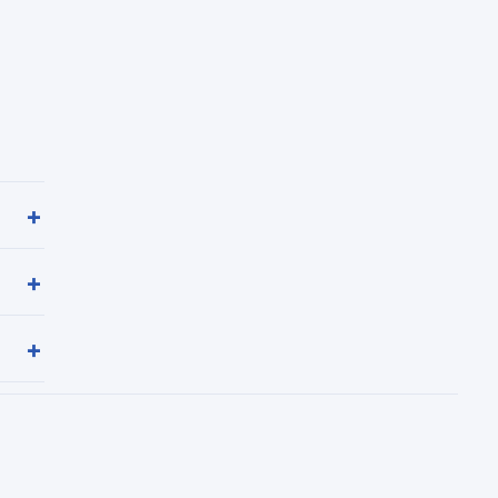
+
+
+