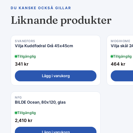
DU KANSKE OCKSÅ GILLAR
Liknande produkter
SVANEFORS
MOGIHOME
Vilja Kuddfodral Grå 45x45cm
Vilja skål 2
Tillgänglig
Tillgänglig
341
kr
464
kr
Lägg i varukorg
NFG
BILDE Ocean, 80x120, glas
Tillgänglig
2,410
kr
Lägg i varukorg