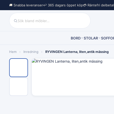
🚚 Snabba leveranser
↩︎ 365 dagars öppet köp
💳 Räntefri delbeta
BORD
STOLAR
SOFFO
Hem
›
Inredning
›
RYVINGEN Lanterna, liten,antik mässing