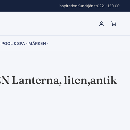
Inspiration
Kundtjänst
0221-120 00
POOL & SPA
MÄRKEN
 Lanterna, liten,antik