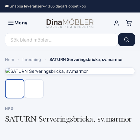
🚚 Snabba leveranser
↩︎ 365 dagars öppet köp
Meny
Hem
›
Inredning
›
SATURN Serveringsbricka, sv.marmor
NFG
SATURN Serveringsbricka, sv.marmor