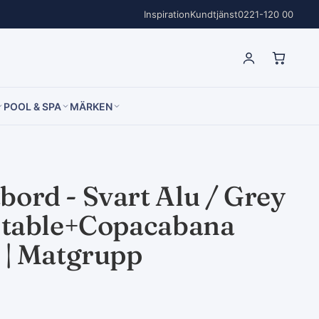
Inspiration
Kundtjänst
0221-120 00
POOL & SPA
MÄRKEN
bord - Svart Alu / Grey
g table+Copacabana
l | Matgrupp