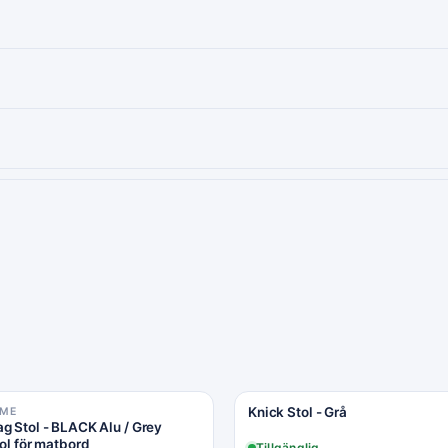
Knick Stol - Grå
OME
g Stol - BLACK Alu / Grey
tol för matbord
Tillgänglig