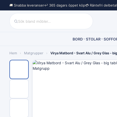
🚚 Snabba leveranser
↩︎ 365 dagars öppet köp
💳 Räntefri delbeta
BORD
STOLAR
SOFFO
Hem
›
Matgrupper
›
Virya Matbord - Svart Alu / Grey Glas - 