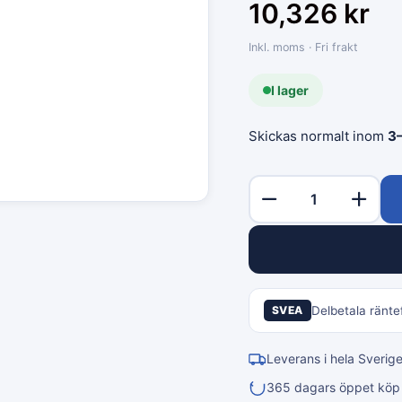
10,326
kr
Inkl. moms · Fri frakt
I lager
Skickas normalt inom
3
SVEA
Delbetala räntef
Leverans i hela Sverig
365 dagars öppet köp &