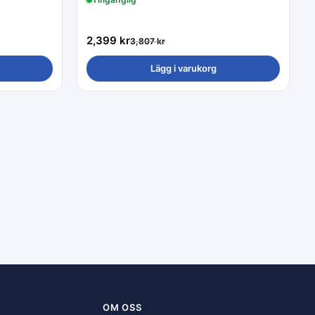
2,399
kr
3,807
kr
Lägg i varukorg
OM OSS