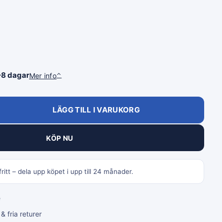
–8 dagar
Mer info
⌃
LÄGG TILL I VARUKORG
KÖP NU
ritt – dela upp köpet i upp till 24 månader.
e
 fria returer