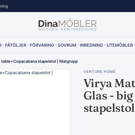
lning
R
FÅTÖLJER
FÖRVARING
SOVRUM
INREDNING
UTEMÖBLER
big table+Copacabana stapelstol | Matgrupp
VENTURE HOME
Virya Mat
Glas - bi
stapelsto